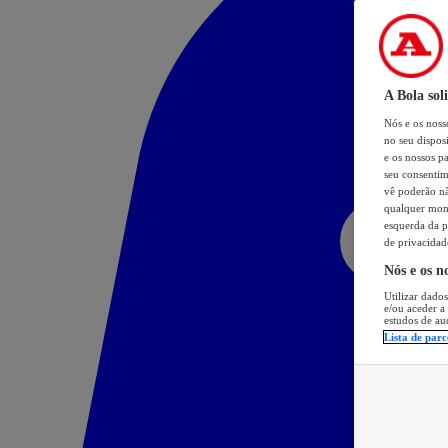
A Bola sol
Nós e os nos
no seu dispos
e os nossos pa
seu consentim
vê poderão não
qualquer mome
esquerda da p
de privacidad
Nós e os n
Utilizar dados
e/ou aceder a
estudos de au
Lista de parc