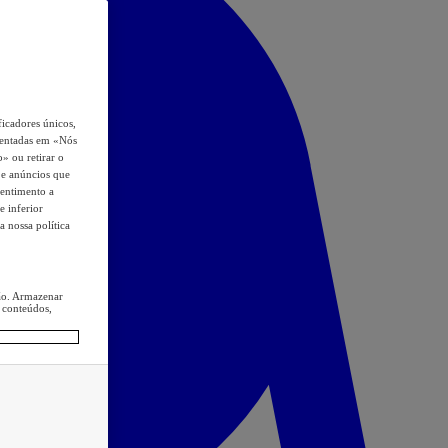
icadores únicos,
esentadas em «Nós
o» ou retirar o
s e anúncios que
sentimento a
e inferior
a nossa política
ção. Armazenar
 conteúdos,