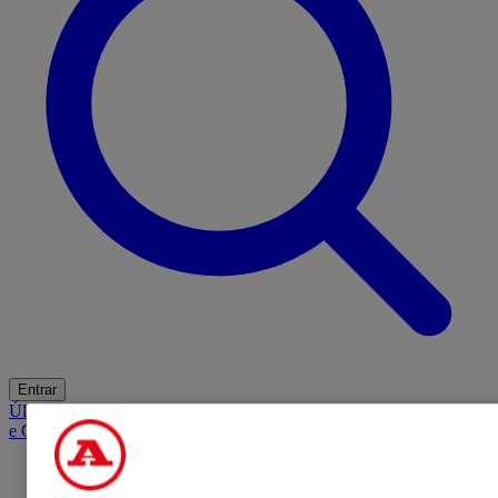
Entrar
Últimas
Mercado
Opinião
iGaming Hub
A BOLA SUGERE
Barba
e Cabelo