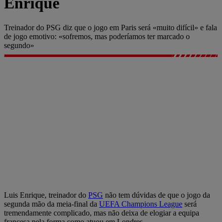
Enrique
Treinador do PSG diz que o jogo em Paris será «muito difícil» e fala
de jogo emotivo: «sofremos, mas poderíamos ter marcado o
segundo»
Luis Enrique, treinador do
PSG
não tem dúvidas de que o jogo da
segunda mão da meia-final da
UEFA Champions League
será
tremendamente complicado, mas não deixa de elogiar a equipa
francesa pela forma como atuou em Londres.