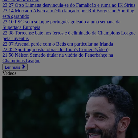
23:27
Otso Liimatta desvincula-se do Famalicão e ruma ao IK Sirius
23:14
Mercado Alverca: médio lançado por Rui Borges no Sporting
está garantido
23:10
PSG sem sotaque português goleado a uma semana da
Supertaça Europeia
22:38
Torreense bate nos ferros e é eliminado da Champions League
pela Juventus
22:07
Arsenal perde com o Betis em particular na Irlanda
22:05
Sporting mostra obras do 'Lion's Corner' (vídeo)
21:50
Nélson Semedo titular na vitória do Fenerbahçe na
Champions League
Ler mais
Vídeos