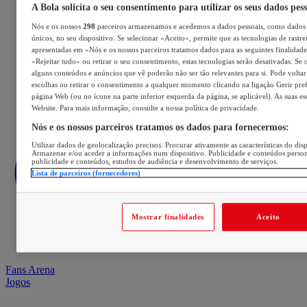
A Bola solicita o seu consentimento para utilizar os seus dados pes
Nós e os nossos
298
parceiros armazenamos e acedemos a dados pessoais, como dados 
únicos, no seu dispositivo. Se selecionar «Aceito», permite que as tecnologias de rastre
apresentadas em «Nós e os nossos parceiros tratamos dados para as seguintes finalidades
«Rejeitar tudo» ou retirar o seu consentimento, estas tecnologias serão desativadas. Se 
alguns conteúdos e anúncios que vê poderão não ser tão relevantes para si. Pode voltar 
escolhas ou retirar o consentimento a qualquer momento clicando na ligação Gerir prefe
página Web (ou no ícone na parte inferior esquerda da página, se aplicável). As suas e
Website. Para mais informação, consulte a nossa política de privacidade.
Nós e os nossos parceiros tratamos os dados para fornecermos:
Utilizar dados de geolocalização precisos. Procurar ativamente as características do disp
Armazenar e/ou aceder a informações num dispositivo. Publicidade e conteúdos perso
publicidade e conteúdos, estudos de audiência e desenvolvimento de serviços.
Lista de parceiros (fornecedores)
Mostrar finalidades
Aceito
Fans Arena
Jogos