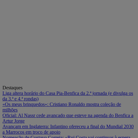
Destaques
Liga altera horário do Casa Pia-Benfica da 2.ª jornada (e divulga os
da 3.ª e 4.ª rondas)
«Os meus brinquedos»: Cristiano Ronaldo mostra coleção de
milhões
Oficial: Al Nassr cede avançado que esteve na agenda do Benfica a
Artur Jorge
Avançam em Inglaterra: Infantino ofereceu a final do Mundial 2030
a Marrocos em troco de apoio
Nomeação de Gustavo Correia: «Rui Costa vai continuar à espera