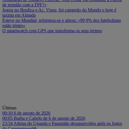
de reunião com a FPF?»
Jogou no Benfica e Ac. Viseu, foi campeão do Mundo e hoje é
taxista em Almada
Esteve no Mundial, reformou-se e atirou: «99,9% dos futebolistas
estão tristes»
O smartwatch com GPS que transforma os seus treinos
Últimas
00:10
6 de agosto de 2026
00:05
Barba e Cabelo de 6 de agosto de 2026
23:34
Atletas do Uganda e Paquistão desaparecidos após os Jogos
da Commonwealth