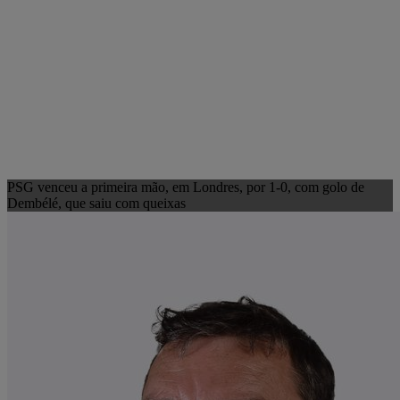
PSG venceu a primeira mão, em Londres, por 1-0, com golo de
Dembélé, que saiu com queixas