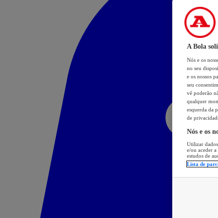
A Bola sol
Nós e os nos
no seu dispos
e os nossos pa
seu consentim
vê poderão não
qualquer mome
esquerda da p
de privacidad
Nós e os n
Utilizar dados
e/ou aceder a
estudos de au
Lista de parc