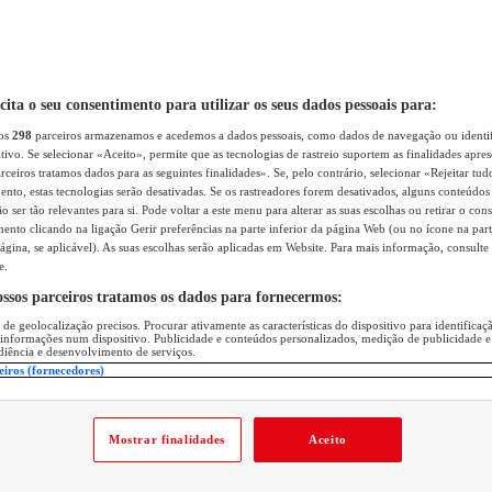
icita o seu consentimento para utilizar os seus dados pessoais para:
sos
298
parceiros armazenamos e acedemos a dados pessoais, como dados de navegação ou identif
itivo. Se selecionar «Aceito», permite que as tecnologias de rastreio suportem as finalidades apr
rceiros tratamos dados para as seguintes finalidades». Se, pelo contrário, selecionar «Rejeitar tud
ento, estas tecnologias serão desativadas. Se os rastreadores forem desativados, alguns conteúdo
 ser tão relevantes para si. Pode voltar a este menu para alterar as suas escolhas ou retirar o con
nto clicando na ligação Gerir preferências na parte inferior da página Web (ou no ícone na part
ágina, se aplicável). As suas escolhas serão aplicadas em Website. Para mais informação, consulte 
e.
ossos parceiros tratamos os dados para fornecermos:
 de geolocalização precisos. Procurar ativamente as características do dispositivo para identifica
 informações num dispositivo. Publicidade e conteúdos personalizados, medição de publicidade e
diência e desenvolvimento de serviços.
eiros (fornecedores)
Mostrar finalidades
Aceito