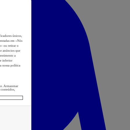
icadores únicos,
esentadas em «Nós
o» ou retirar o
s e anúncios que
sentimento a
e inferior
a nossa política
ção. Armazenar
 conteúdos,