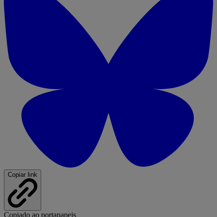
Copiar link
Copiado ao portapapeis