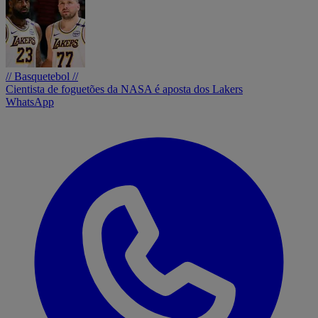
// Basquetebol //
Cientista de foguetões da NASA é aposta dos Lakers
WhatsApp