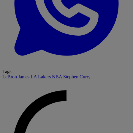
Tags:
LeBron James
LA Lakers
NBA
Stephen Curry