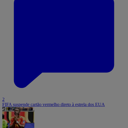
2
FIFA suspende cartão vermelho direto à estrela dos EUA