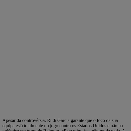
Apesar da controvérsia, Rudi Garcia garante que o foco da sua
equipa está totalmente no jogo contra os Estados Unidos e não na
polémica em torno de Balogun. «Para mim, isso não muda nada. A