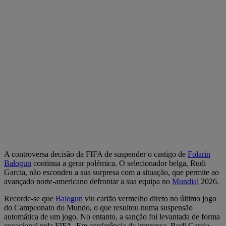
A controversa decisão da FIFA de suspender o castigo de
Folarin
Balogun
continua a gerar polémica. O selecionador belga, Rudi
Garcia, não escondeu a sua surpresa com a situação, que permite ao
avançado norte-americano defrontar a sua equipa no
Mundial
2026.
Recorde-se que
Balogun
viu cartão vermelho direto no último jogo
do Campeonato do Mundo, o que resultou numa suspensão
automática de um jogo. No entanto, a sanção foi levantada de forma
excecional pela FIFA. Em conferência de imprensa, Rudi Garcia