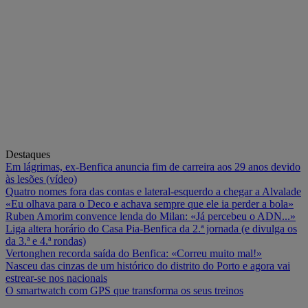
Destaques
Em lágrimas, ex-Benfica anuncia fim de carreira aos 29 anos devido
às lesões (vídeo)
Quatro nomes fora das contas e lateral-esquerdo a chegar a Alvalade
«Eu olhava para o Deco e achava sempre que ele ia perder a bola»
Ruben Amorim convence lenda do Milan: «Já percebeu o ADN...»
Liga altera horário do Casa Pia-Benfica da 2.ª jornada (e divulga os
da 3.ª e 4.ª rondas)
Vertonghen recorda saída do Benfica: «Correu muito mal!»
Nasceu das cinzas de um histórico do distrito do Porto e agora vai
estrear-se nos nacionais
O smartwatch com GPS que transforma os seus treinos