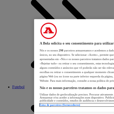
A Bola solicita o seu consentimento para utilizar
Nós e os nossos
298
parceiros armazenamos e acedemos a dados
únicos, no seu dispositivo. Se selecionar «Aceito», permite que 
apresentadas em «Nós e os nossos parceiros tratamos dados para 
«Rejeitar tudo» ou retirar o seu consentimento, estas tecnologia
alguns conteúdos e anúncios que vê poderão não ser tão relevant
escolhas ou retirar o consentimento a qualquer momento clicand
página Web (ou no ícone na parte inferior esquerda da página, s
Website. Para mais informação, consulte a nossa política de pri
Futebol
Nós e os nossos parceiros tratamos os dados par
Utilizar dados de geolocalização precisos. Procurar ativamente a
Armazenar e/ou aceder a informações num dispositivo. Publici
publicidade e conteúdos, estudos de audiência e desenvolvimen
Lista de parceiros (fornecedores)