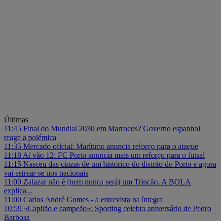
Últimas
11:45
Final do Mundial 2030 em Marrocos? Governo espanhol
reage a polémica
11:35
Mercado oficial: Marítimo anuncia reforço para o ataque
11:18
Aí vão 12: FC Porto anuncia mais um reforço para o futsal
11:15
Nasceu das cinzas de um histórico do distrito do Porto e agora
vai estrear-se nos nacionais
11:00
Zalazar não é (nem nunca será) um Trincão. A BOLA
explica...
11:00
Carlos André Gomes - a entrevista na íntegra
10:59
«Capitão e campeão»: Sporting celebra aniversário de Pedro
Barbosa