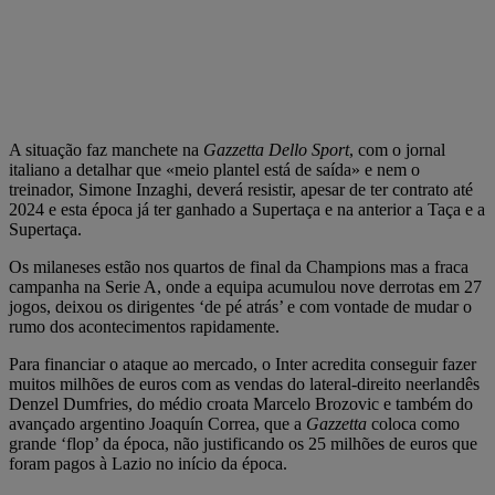
A situação faz manchete na
Gazzetta Dello Sport
, com o jornal
italiano a detalhar que «meio plantel está de saída» e nem o
treinador, Simone Inzaghi, deverá resistir, apesar de ter contrato até
2024 e esta época já ter ganhado a Supertaça e na anterior a Taça e a
Supertaça.
Os milaneses estão nos quartos de final da Champions mas a fraca
campanha na Serie A, onde a equipa acumulou nove derrotas em 27
jogos, deixou os dirigentes ‘de pé atrás’ e com vontade de mudar o
rumo dos acontecimentos rapidamente.
Para financiar o ataque ao mercado, o Inter acredita conseguir fazer
muitos milhões de euros com as vendas do lateral-direito neerlandês
Denzel Dumfries, do médio croata Marcelo Brozovic e também do
avançado argentino Joaquín Correa, que a
Gazzetta
coloca como
grande ‘flop’ da época, não justificando os 25 milhões de euros que
foram pagos à Lazio no início da época.