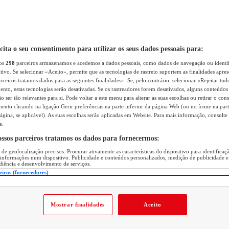
icita o seu consentimento para utilizar os seus dados pessoais para:
sos
298
parceiros armazenamos e acedemos a dados pessoais, como dados de navegação ou identif
itivo. Se selecionar «Aceito», permite que as tecnologias de rastreio suportem as finalidades apr
rceiros tratamos dados para as seguintes finalidades». Se, pelo contrário, selecionar «Rejeitar tud
ento, estas tecnologias serão desativadas. Se os rastreadores forem desativados, alguns conteúdo
 ser tão relevantes para si. Pode voltar a este menu para alterar as suas escolhas ou retirar o con
nto clicando na ligação Gerir preferências na parte inferior da página Web (ou no ícone na part
ágina, se aplicável). As suas escolhas serão aplicadas em Website. Para mais informação, consulte 
e.
ossos parceiros tratamos os dados para fornecermos:
 de geolocalização precisos. Procurar ativamente as características do dispositivo para identifica
 informações num dispositivo. Publicidade e conteúdos personalizados, medição de publicidade e
diência e desenvolvimento de serviços.
eiros (fornecedores)
Mostrar finalidades
Aceito