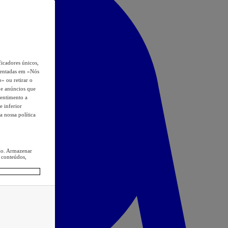
icadores únicos,
esentadas em «Nós
o» ou retirar o
s e anúncios que
sentimento a
e inferior
a nossa política
ção. Armazenar
 conteúdos,