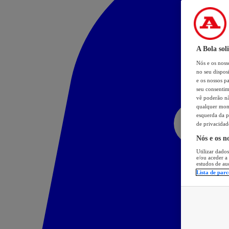
A Bola sol
Nós e os nos
no seu dispos
e os nossos pa
seu consentim
vê poderão não
qualquer mome
esquerda da p
de privacidad
Nós e os n
Utilizar dados
e/ou aceder a
estudos de au
Lista de parc