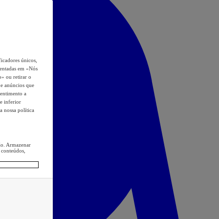
icadores únicos,
esentadas em «Nós
o» ou retirar o
s e anúncios que
sentimento a
e inferior
a nossa política
ção. Armazenar
 conteúdos,