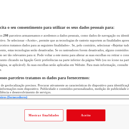
icita o seu consentimento para utilizar os seus dados pessoais para:
sos
298
parceiros armazenamos e acedemos a dados pessoais, como dados de navegação ou identif
itivo. Se selecionar «Aceito», permite que as tecnologias de rastreio suportem as finalidades apr
rceiros tratamos dados para as seguintes finalidades». Se, pelo contrário, selecionar «Rejeitar tud
ento, estas tecnologias serão desativadas. Se os rastreadores forem desativados, alguns conteúdo
 ser tão relevantes para si. Pode voltar a este menu para alterar as suas escolhas ou retirar o con
nto clicando na ligação Gerir preferências na parte inferior da página Web (ou no ícone na part
ágina, se aplicável). As suas escolhas serão aplicadas em Website. Para mais informação, consulte 
e.
ossos parceiros tratamos os dados para fornecermos:
 de geolocalização precisos. Procurar ativamente as características do dispositivo para identifica
 informações num dispositivo. Publicidade e conteúdos personalizados, medição de publicidade e
diência e desenvolvimento de serviços.
eiros (fornecedores)
Mostrar finalidades
Aceito