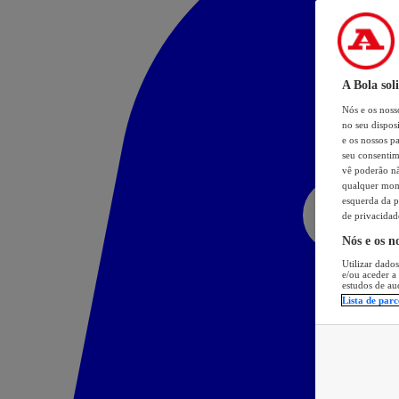
A Bola sol
Nós e os nos
no seu dispos
e os nossos pa
seu consentim
vê poderão não
qualquer mome
esquerda da p
de privacidad
Nós e os n
Utilizar dados
e/ou aceder a
estudos de au
Lista de parc