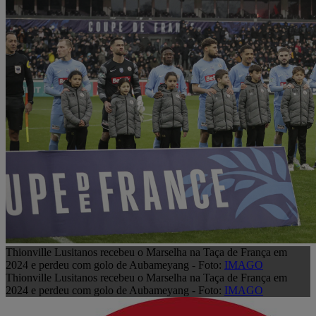
Thionville Lusitanos recebeu o Marselha na Taça de França em
2024 e perdeu com golo de Aubameyang - Foto:
IMAGO
Thionville Lusitanos recebeu o Marselha na Taça de França em
2024 e perdeu com golo de Aubameyang - Foto:
IMAGO