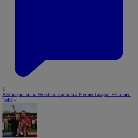
1
KSI inspira-se no Wrexham e aponta à Premier League: «É o meu
'bebé'»