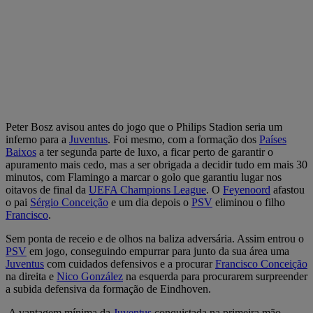
Peter Bosz avisou antes do jogo que o Philips Stadion seria um
inferno para a
Juventus
. Foi mesmo, com a formação dos
Países
Baixos
a ter segunda parte de luxo, a ficar perto de garantir o
apuramento mais cedo, mas a ser obrigada a decidir tudo em mais 30
minutos, com Flamingo a marcar o golo que garantiu lugar nos
oitavos de final da
UEFA Champions League
. O
Feyenoord
afastou
o pai
Sérgio Conceição
e um dia depois o
PSV
eliminou o filho
Francisco
.
Sem ponta de receio e de olhos na baliza adversária. Assim entrou o
PSV
em jogo, conseguindo empurrar para junto da sua área uma
Juventus
com cuidados defensivos e a procurar
Francisco Conceição
na direita e
Nico González
na esquerda para procurarem surpreender
a subida defensiva da formação de Eindhoven.
A vantagem mínima da
Juventus
conquistada na primeira mão