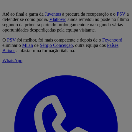
Até ao final a garra da
Juventus
à procura da recuperação e o
PSV
a
defender-se como podia.
Vlahovic
ainda rematou ao poste no último
segundo da primeira parte do prolongamento e na segunda várias
oportunidades desperdiçadas pela equipa visitante.
O
PSV
foi melhor, foi mais competente e depois de o
Feyenoord
eliminar o
Milan
de
Sérgio Conceição
, outra equipa dos
Países
Baixos
a afastar uma formação italiana.
WhatsApp