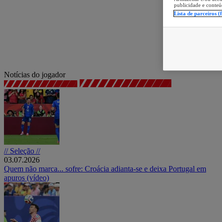
publicidade e conteú
Lista de parceiros (
Notícias do jogador
// Seleção //
03.07.2026
Quem não marca... sofre: Croácia adianta-se e deixa Portugal em
apuros (vídeo)