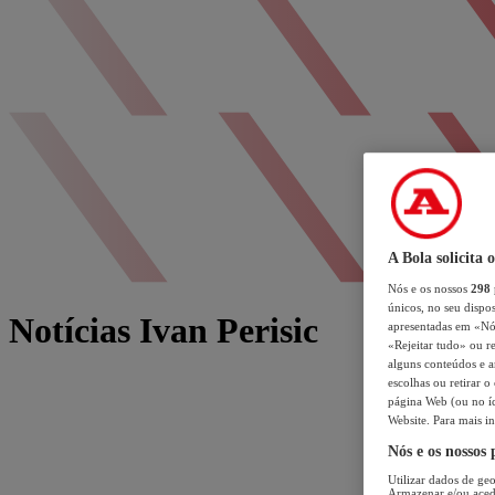
A Bola solicita 
Nós e os nossos
298
únicos, no seu dispos
Notícias Ivan Perisic
apresentadas em «Nós 
«Rejeitar tudo» ou re
alguns conteúdos e an
escolhas ou retirar 
página Web (ou no íc
Website. Para mais in
Nós e os nossos
Utilizar dados de geo
Armazenar e/ou aced