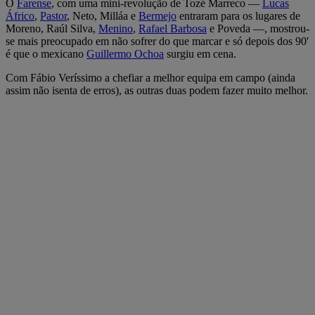
O
Farense
, com uma mini-revolução de Tozé Marreco —
Lucas
Áfrico
,
Pastor
, Neto, Milláa e
Bermejo
entraram para os lugares de
Moreno, Raúl Silva,
Menino
,
Rafael Barbosa
e Poveda —, mostrou-
se mais preocupado em não sofrer do que marcar e só depois dos 90'
é que o mexicano
Guillermo Ochoa
surgiu em cena.
Com Fábio Veríssimo a chefiar a melhor equipa em campo (ainda
assim não isenta de erros), as outras duas podem fazer muito melhor.