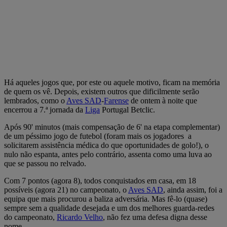
Há aqueles jogos que, por este ou aquele motivo, ficam na memória
de quem os vê. Depois, existem outros que dificilmente serão
lembrados, como o
Aves SAD
-
Farense
de ontem à noite que
encerrou a 7.ª jornada da
Liga
Portugal Betclic.
Após 90' minutos (mais compensação de 6' na etapa complementar)
de um péssimo jogo de futebol (foram mais os jogadores a
solicitarem assistência médica do que oportunidades de golo!), o
nulo não espanta, antes pelo contrário, assenta como uma luva ao
que se passou no relvado.
Com 7 pontos (agora 8), todos conquistados em casa, em 18
possíveis (agora 21) no campeonato, o
Aves SAD
, ainda assim, foi a
equipa que mais procurou a baliza adversária. Mas fê-lo (quase)
sempre sem a qualidade desejada e um dos melhores guarda-redes
do campeonato,
Ricardo Velho
, não fez uma defesa digna desse
nome.