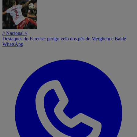
// Nacional //
Destaques do Farense: perigo veio dos pés de Merghem e Baldé
WhatsApp