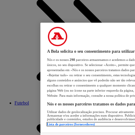
A Bola solicita o seu consentimento para utilizar
Nós e os nossos
298
parceiros armazenamos e acedemos a dados
únicos, no seu dispositivo. Se selecionar «Aceito», permite que 
apresentadas em «Nós e os nossos parceiros tratamos dados para 
«Rejeitar tudo» ou retirar o seu consentimento, estas tecnologia
alguns conteúdos e anúncios que vê poderão não ser tão relevant
escolhas ou retirar o consentimento a qualquer momento clicand
página Web (ou no ícone na parte inferior esquerda da página, s
Website. Para mais informação, consulte a nossa política de pri
Futebol
Nós e os nossos parceiros tratamos os dados par
Utilizar dados de geolocalização precisos. Procurar ativamente a
Armazenar e/ou aceder a informações num dispositivo. Publici
publicidade e conteúdos, estudos de audiência e desenvolvimen
Lista de parceiros (fornecedores)