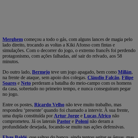
Merghem
começou a todo o gás, com alguns lances de magia pelo
lado direito, trocando as voltas a Kiki Afonso com fintas e
simulações. Com o decorrer do jogo, o extremo francês foi perdendo
protagonismo, com ações falhadas, até sair do relvado, aos 58
minutos.
Do outro lado,
Bermejo
teve um jogo apagado, bem como
Millán
,
na frente de ataque, sem apoio dos colegas.
Cláudio Falcão
,
Filipe
Soares
e
Neto
perderam a batalha do meio-campo com os homens
da casa, sobretudo no primeiro tempo, e nunca conseguiram pegar
no jogo.
Entre os postes,
Ricardo Velho
não teve muito trabalho, mas
respondeu ‘presente’ quando foi chamado a intervir. À sua frente,
uma dupla constituída por
Artur Jorge
e
Lucas Áfrico
não
comprometeu. Já os laterais
Pastor
e
Poloni
não deram a
profundidade desejada, focando-se muito nas ações defensivas.
Elves Baldé
, que saltou do banco, ainda tentou agitar as águas, mas