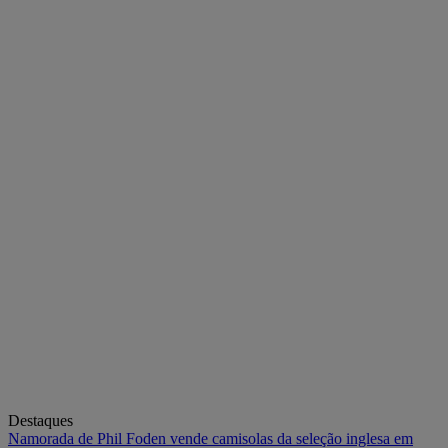
Destaques
Namorada de Phil Foden vende camisolas da seleção inglesa em