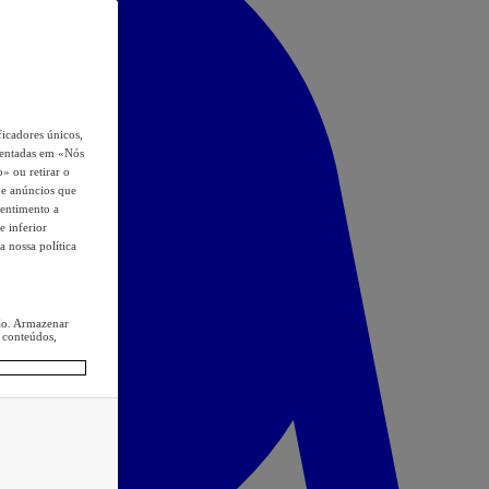
icadores únicos,
esentadas em «Nós
o» ou retirar o
s e anúncios que
sentimento a
e inferior
a nossa política
ção. Armazenar
 conteúdos,