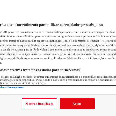
icita o seu consentimento para utilizar os seus dados pessoais para:
sos
298
parceiros armazenamos e acedemos a dados pessoais, como dados de navegação ou identif
itivo. Se selecionar «Aceito», permite que as tecnologias de rastreio suportem as finalidades apr
rceiros tratamos dados para as seguintes finalidades». Se, pelo contrário, selecionar «Rejeitar tud
ento, estas tecnologias serão desativadas. Se os rastreadores forem desativados, alguns conteúdo
 ser tão relevantes para si. Pode voltar a este menu para alterar as suas escolhas ou retirar o con
nto clicando na ligação Gerir preferências na parte inferior da página Web (ou no ícone na part
ágina, se aplicável). As suas escolhas serão aplicadas em Website. Para mais informação, consulte 
e.
ossos parceiros tratamos os dados para fornecermos:
 de geolocalização precisos. Procurar ativamente as características do dispositivo para identifica
 informações num dispositivo. Publicidade e conteúdos personalizados, medição de publicidade e
diência e desenvolvimento de serviços.
eiros (fornecedores)
Mostrar finalidades
Aceito