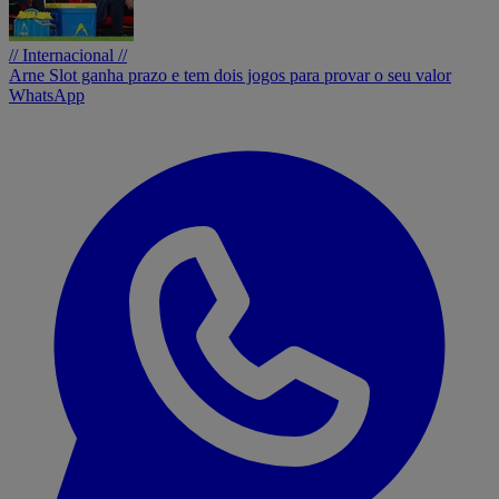
// Internacional //
Arne Slot ganha prazo e tem dois jogos para provar o seu valor
WhatsApp