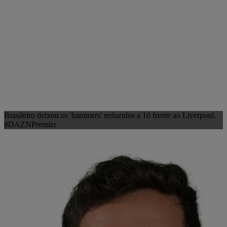
Brasileiro deixou os 'hammers' reduzidos a 10 frente ao Liverpool.
#DAZNPremier