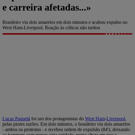
e carreira afetadas...»
Brasileiro viu dois amarelos em dois minutos e acabou expulso no
West Ham-Liverpool. Reação às críticas não tardou
Lucas Paquetá
foi um dos protagonistas do
West Ham
-
Liverpool
,
pelas piores razões. Em dois minutos, o brasileiro viu dois amarelos
- ambos os protestos - e recebeu ordem de expulsão (84'), deixando
os hammers com menos uma unidade, numa altura em que o