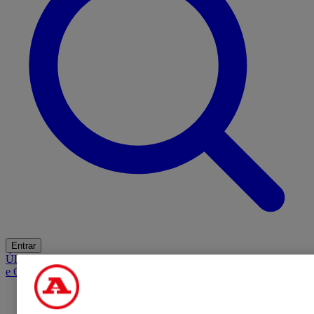
Entrar
Últimas
Mercado
Opinião
iGaming Hub
A BOLA SUGERE
Barba
e Cabelo