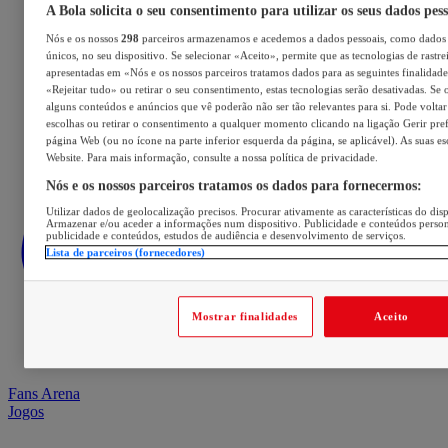
A Bola solicita o seu consentimento para utilizar os seus dados pes
Nós e os nossos
298
parceiros armazenamos e acedemos a dados pessoais, como dados 
únicos, no seu dispositivo. Se selecionar «Aceito», permite que as tecnologias de rastre
apresentadas em «Nós e os nossos parceiros tratamos dados para as seguintes finalidades
«Rejeitar tudo» ou retirar o seu consentimento, estas tecnologias serão desativadas. Se 
alguns conteúdos e anúncios que vê poderão não ser tão relevantes para si. Pode voltar 
escolhas ou retirar o consentimento a qualquer momento clicando na ligação Gerir prefe
página Web (ou no ícone na parte inferior esquerda da página, se aplicável). As suas e
Website. Para mais informação, consulte a nossa política de privacidade.
Nós e os nossos parceiros tratamos os dados para fornecermos:
Utilizar dados de geolocalização precisos. Procurar ativamente as características do disp
Armazenar e/ou aceder a informações num dispositivo. Publicidade e conteúdos perso
publicidade e conteúdos, estudos de audiência e desenvolvimento de serviços.
Lista de parceiros (fornecedores)
Mostrar finalidades
Aceito
Fans Arena
Jogos