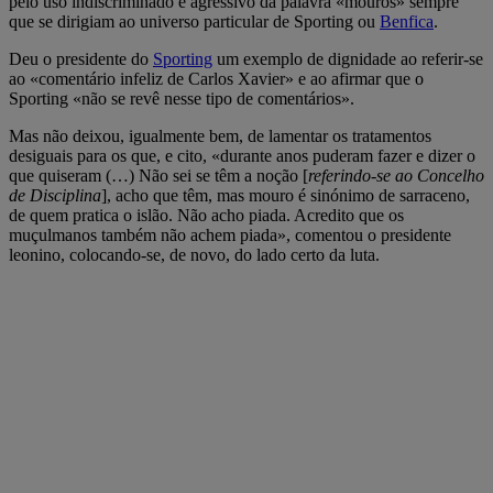
pelo uso indiscriminado e agressivo da palavra «mouros» sempre
que se dirigiam ao universo particular de Sporting ou
Benfica
.
Deu o presidente do
Sporting
um exemplo de dignidade ao referir-se
ao «comentário infeliz de Carlos Xavier» e ao afirmar que o
Sporting «não se revê nesse tipo de comentários».
Mas não deixou, igualmente bem, de lamentar os tratamentos
desiguais para os que, e cito, «durante anos puderam fazer e dizer o
que quiseram (…) Não sei se têm a noção [
referindo-se ao Concelho
de Disciplina
], acho que têm, mas mouro é sinónimo de sarraceno,
de quem pratica o islão. Não acho piada. Acredito que os
muçulmanos também não achem piada», comentou o presidente
leonino, colocando-se, de novo, do lado certo da luta.