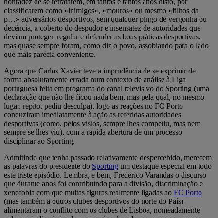
honradez de se retratarem, em tantos e tantos anos disto, por
classificarem como «inimigos», «mouros» ou mesmo «filhos da
p…» adversários desportivos, sem qualquer pingo de vergonha ou
decência, a coberto do despudor e insensatez de autoridades que
deviam proteger, regular e defender as boas práticas desportivas,
mas quase sempre foram, como diz o povo, assobiando para o lado
que mais parecia conveniente.
Agora que Carlos Xavier teve a imprudência de se exprimir de
forma absolutamente errada num contexto de análise à Liga
portuguesa feita em programa do canal televisivo do Sporting (uma
declaração que não lhe ficou nada bem, mas pela qual, no mesmo
lugar, repito, pediu desculpa), logo as reações no FC Porto
conduziram imediatamente à ação as referidas autoridades
desportivas (como, pelos vistos, sempre lhes competiu, mas nem
sempre se lhes viu), com a rápida abertura de um processo
disciplinar ao Sporting.
Admitindo que tenha passado relativamente despercebido, merecem
as palavras do presidente do
Sporting
um destaque especial em todo
este triste episódio. Lembra, e bem, Frederico Varandas o discurso
que durante anos foi contribuindo para a divisão, discriminação e
xenofobia com que muitas figuras realmente ligadas ao
FC Porto
(mas também a outros clubes desportivos do norte do País)
alimentaram o conflito com os clubes de Lisboa, nomeadamente