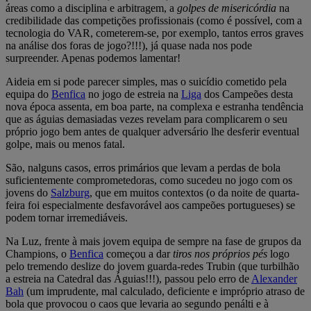
áreas como a disciplina e arbitragem, a
golpes de misericórdia
na
credibilidade das competições profissionais (como é possível, com a
tecnologia do VAR, cometerem-se, por exemplo, tantos erros graves
na análise dos foras de jogo?!!!), já quase nada nos pode
surpreender. Apenas podemos lamentar!
Aideia em si pode parecer simples, mas o suicídio cometido pela
equipa do
Benfica
no jogo de estreia na
Liga
dos Campeões desta
nova época assenta, em boa parte, na complexa e estranha tendência
que as águias demasiadas vezes revelam para complicarem o seu
próprio jogo bem antes de qualquer adversário lhe desferir eventual
golpe, mais ou menos fatal.
São, nalguns casos, erros primários que levam a perdas de bola
suficientemente comprometedoras, como sucedeu no jogo com os
jovens do
Salzburg
, que em muitos contextos (o da noite de quarta-
feira foi especialmente desfavorável aos campeões portugueses) se
podem tornar irremediáveis.
Na Luz, frente à mais jovem equipa de sempre na fase de grupos da
Champions, o
Benfica
começou a dar
tiros nos próprios pés
logo
pelo tremendo deslize do jovem guarda-redes Trubin (que turbilhão
a estreia na Catedral das Águias!!!), passou pelo erro de
Alexander
Bah
(um imprudente, mal calculado, deficiente e impróprio atraso de
bola que provocou o caos que levaria ao segundo penálti e à