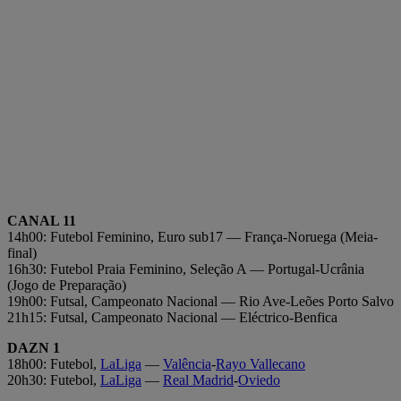
CANAL 11
14h00: Futebol Feminino, Euro sub17 — França-Noruega (Meia-
final)
16h30: Futebol Praia Feminino, Seleção A — Portugal-Ucrânia
(Jogo de Preparação)
19h00: Futsal, Campeonato Nacional — Rio Ave-Leões Porto Salvo
21h15: Futsal, Campeonato Nacional — Eléctrico-Benfica
DAZN 1
18h00: Futebol,
LaLiga
—
Valência
-
Rayo Vallecano
20h30: Futebol,
LaLiga
—
Real Madrid
-
Oviedo