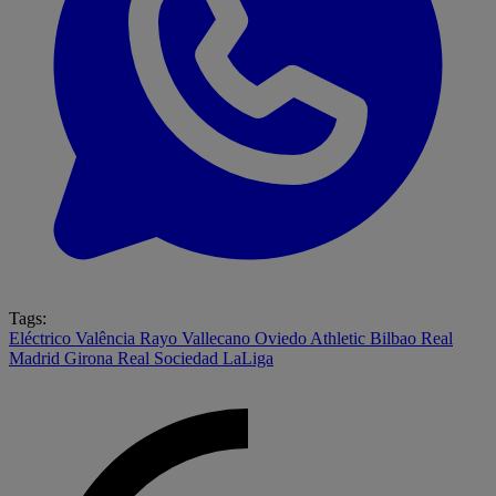
Tags:
Eléctrico
Valência
Rayo Vallecano
Oviedo
Athletic Bilbao
Real
Madrid
Girona
Real Sociedad
LaLiga