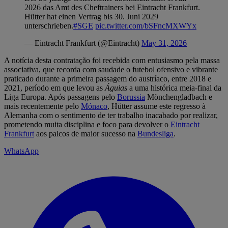
2026 das Amt des Cheftrainers bei Eintracht Frankfurt.
Hütter hat einen Vertrag bis 30. Juni 2029
unterschrieben.
#SGE
pic.twitter.com/bSFncMXWYx
— Eintracht Frankfurt (@Eintracht)
May 31, 2026
A notícia desta contratação foi recebida com entusiasmo pela massa
associativa, que recorda com saudade o futebol ofensivo e vibrante
praticado durante a primeira passagem do austríaco, entre 2018 e
2021, período em que levou as
Águias
a uma histórica meia-final da
Liga Europa. Após passagens pelo
Borussia
Mönchengladbach e
mais recentemente pelo
Mónaco
, Hütter assume este regresso à
Alemanha com o sentimento de ter trabalho inacabado por realizar,
prometendo muita disciplina e foco para devolver o
Eintracht
Frankfurt
aos palcos de maior sucesso na
Bundesliga
.
WhatsApp