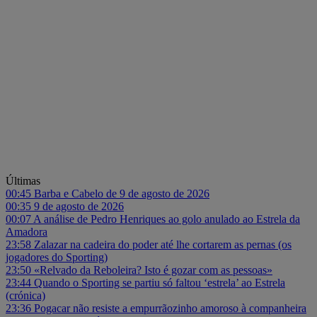
Últimas
00:45
Barba e Cabelo de 9 de agosto de 2026
00:35
9 de agosto de 2026
00:07
A análise de Pedro Henriques ao golo anulado ao Estrela da
Amadora
23:58
Zalazar na cadeira do poder até lhe cortarem as pernas (os
jogadores do Sporting)
23:50
«Relvado da Reboleira? Isto é gozar com as pessoas»
23:44
Quando o Sporting se partiu só faltou ‘estrela’ ao Estrela
(crónica)
23:36
Pogacar não resiste a empurrãozinho amoroso à companheira