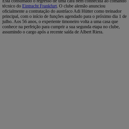
Está consumado o regresso de uma cara bem conhecida ao comando
técnico do
Eintracht Frankfurt
. O clube alemão anunciou
oficialmente a contratação do austríaco Adi Hütter como treinador
principal, com o início de funções agendado para o próximo dia 1 de
julho. Aos 56 anos, o experiente timoneiro volta a uma casa que
conhece na perfeição para cumprir a sua segunda etapa no clube,
assumindo o cargo após a recente saída de Albert Riera.