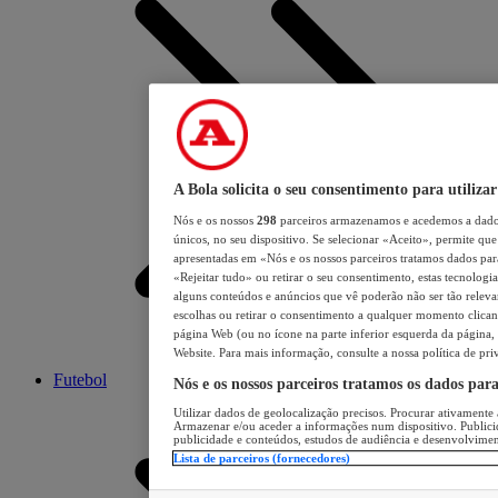
A Bola solicita o seu consentimento para utilizar
Nós e os nossos
298
parceiros armazenamos e acedemos a dados
únicos, no seu dispositivo. Se selecionar «Aceito», permite que 
apresentadas em «Nós e os nossos parceiros tratamos dados para 
«Rejeitar tudo» ou retirar o seu consentimento, estas tecnologia
alguns conteúdos e anúncios que vê poderão não ser tão relevant
escolhas ou retirar o consentimento a qualquer momento clicand
página Web (ou no ícone na parte inferior esquerda da página, s
Website. Para mais informação, consulte a nossa política de pri
Futebol
Nós e os nossos parceiros tratamos os dados par
Utilizar dados de geolocalização precisos. Procurar ativamente a
Armazenar e/ou aceder a informações num dispositivo. Publici
publicidade e conteúdos, estudos de audiência e desenvolvimen
Lista de parceiros (fornecedores)