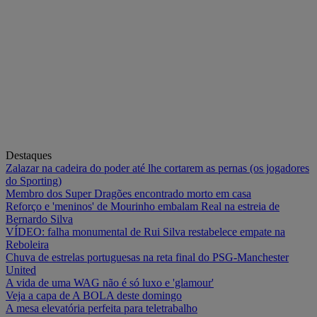
Destaques
Zalazar na cadeira do poder até lhe cortarem as pernas (os jogadores
do Sporting)
Membro dos Super Dragões encontrado morto em casa
Reforço e 'meninos' de Mourinho embalam Real na estreia de
Bernardo Silva
VÍDEO: falha monumental de Rui Silva restabelece empate na
Reboleira
Chuva de estrelas portuguesas na reta final do PSG-Manchester
United
A vida de uma WAG não é só luxo e 'glamour'
Veja a capa de A BOLA deste domingo
A mesa elevatória perfeita para teletrabalho