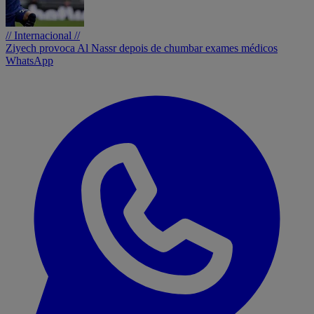
// Internacional //
Ziyech provoca Al Nassr depois de chumbar exames médicos
WhatsApp