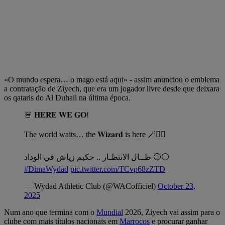
«O mundo espera… o mago está aqui» - assim anunciou o emblema
a contratação de Ziyech, que era um jogador livre desde que deixara
os qataris do Al Duhail na última época.
🚨 𝐇𝐄𝐑𝐄 𝐖𝐄 𝐆𝐎!
The world waits… the 𝐖𝐢𝐳𝐚𝐫𝐝 is here 🪄🧙‍♂️
طــال الانتظـار .. حكيم زياش في الوداد 🔴⚪️
#DimaWydad
pic.twitter.com/TCvp68zZTD
— Wydad Athletic Club (@WACofficiel)
October 23,
2025
Num ano que termina com o
Mundial
2026, Ziyech vai assim para o
clube com mais títulos nacionais em
Marrocos
e procurar ganhar