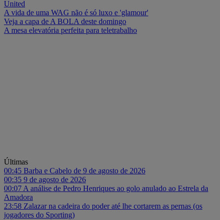
United
A vida de uma WAG não é só luxo e 'glamour'
Veja a capa de A BOLA deste domingo
A mesa elevatória perfeita para teletrabalho
Últimas
00:45
Barba e Cabelo de 9 de agosto de 2026
00:35
9 de agosto de 2026
00:07
A análise de Pedro Henriques ao golo anulado ao Estrela da
Amadora
23:58
Zalazar na cadeira do poder até lhe cortarem as pernas (os
jogadores do Sporting)