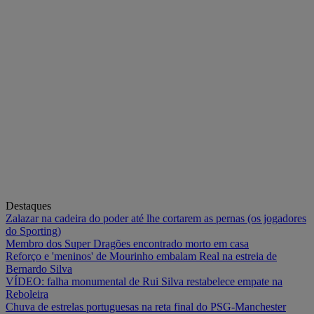
Destaques
Zalazar na cadeira do poder até lhe cortarem as pernas (os jogadores
do Sporting)
Membro dos Super Dragões encontrado morto em casa
Reforço e 'meninos' de Mourinho embalam Real na estreia de
Bernardo Silva
VÍDEO: falha monumental de Rui Silva restabelece empate na
Reboleira
Chuva de estrelas portuguesas na reta final do PSG-Manchester