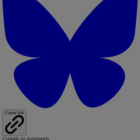
Copiar link
Copiado ao portapapeis