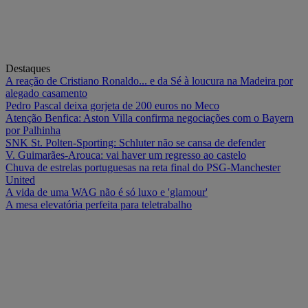
Destaques
A reação de Cristiano Ronaldo... e da Sé à loucura na Madeira por
alegado casamento
Pedro Pascal deixa gorjeta de 200 euros no Meco
Atenção Benfica: Aston Villa confirma negociações com o Bayern
por Palhinha
SNK St. Polten-Sporting: Schluter não se cansa de defender
V. Guimarães-Arouca: vai haver um regresso ao castelo
Chuva de estrelas portuguesas na reta final do PSG-Manchester
United
A vida de uma WAG não é só luxo e 'glamour'
A mesa elevatória perfeita para teletrabalho