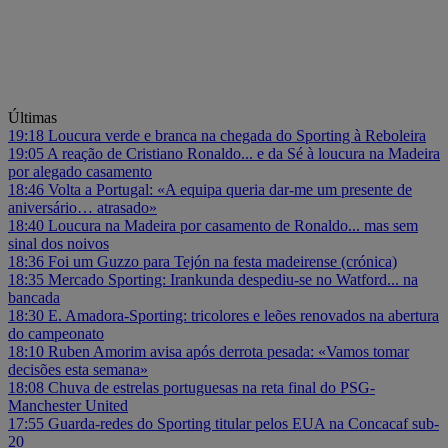
Últimas
19:18
Loucura verde e branca na chegada do Sporting à Reboleira
19:05
A reação de Cristiano Ronaldo... e da Sé à loucura na Madeira
por alegado casamento
18:46
Volta a Portugal: «A equipa queria dar-me um presente de
aniversário… atrasado»
18:40
Loucura na Madeira por casamento de Ronaldo... mas sem
sinal dos noivos
18:36
Foi um Guzzo para Tejón na festa madeirense (crónica)
18:35
Mercado Sporting: Irankunda despediu-se no Watford... na
bancada
18:30
E. Amadora-Sporting: tricolores e leões renovados na abertura
do campeonato
18:10
Ruben Amorim avisa após derrota pesada: «Vamos tomar
decisões esta semana»
18:08
Chuva de estrelas portuguesas na reta final do PSG-
Manchester United
17:55
Guarda-redes do Sporting titular pelos EUA na Concacaf sub-
20