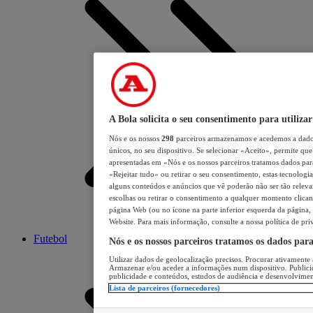
A Bola solicita o seu consentimento para utilizar
Nós e os nossos
298
parceiros armazenamos e acedemos a dados
únicos, no seu dispositivo. Se selecionar «Aceito», permite que 
apresentadas em «Nós e os nossos parceiros tratamos dados para 
«Rejeitar tudo» ou retirar o seu consentimento, estas tecnologia
alguns conteúdos e anúncios que vê poderão não ser tão relevant
escolhas ou retirar o consentimento a qualquer momento clicand
página Web (ou no ícone na parte inferior esquerda da página, s
Website. Para mais informação, consulte a nossa política de pri
Futebol
Nós e os nossos parceiros tratamos os dados par
Utilizar dados de geolocalização precisos. Procurar ativamente a
Armazenar e/ou aceder a informações num dispositivo. Publici
publicidade e conteúdos, estudos de audiência e desenvolvimen
Lista de parceiros (fornecedores)