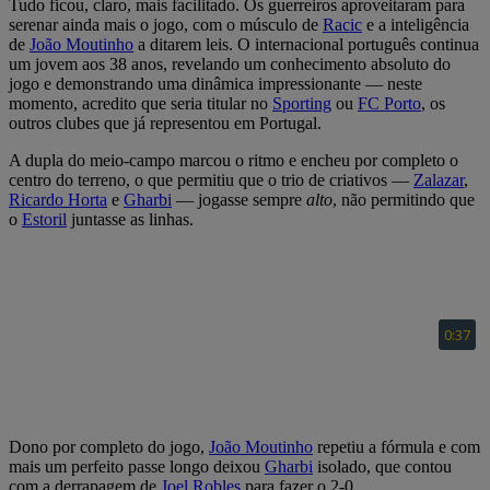
Tudo ficou, claro, mais facilitado. Os guerreiros aproveitaram para
serenar ainda mais o jogo, com o músculo de
Racic
e a inteligência
de
João Moutinho
a ditarem leis. O internacional português continua
um jovem aos 38 anos, revelando um conhecimento absoluto do
jogo e demonstrando uma dinâmica impressionante — neste
momento, acredito que seria titular no
Sporting
ou
FC Porto
, os
outros clubes que já representou em Portugal.
A dupla do meio-campo marcou o ritmo e encheu por completo o
centro do terreno, o que permitiu que o trio de criativos —
Zalazar
,
Ricardo Horta
e
Gharbi
— jogasse sempre
alto
, não permitindo que
o
Estoril
juntasse as linhas.
Dono por completo do jogo,
João Moutinho
repetiu a fórmula e com
mais um perfeito passe longo deixou
Gharbi
isolado, que contou
com a derrapagem de
Joel Robles
para fazer o 2-0.