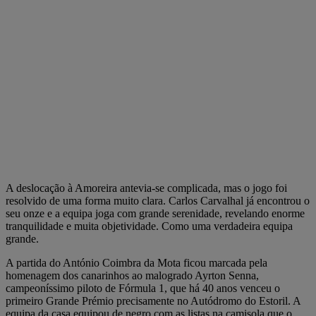
A deslocação à Amoreira antevia-se complicada, mas o jogo foi
resolvido de uma forma muito clara. Carlos Carvalhal já encontrou o
seu onze e a equipa joga com grande serenidade, revelando enorme
tranquilidade e muita objetividade. Como uma verdadeira equipa
grande.
A partida do António Coimbra da Mota ficou marcada pela
homenagem dos canarinhos ao malogrado Ayrton Senna,
campeoníssimo piloto de Fórmula 1, que há 40 anos venceu o
primeiro Grande Prémio precisamente no Autódromo do Estoril. A
equipa da casa equipou de negro com as listas na camisola que o