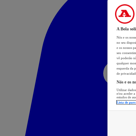
A Bola sol
Nós e os nos
no seu dispos
e os nossos pa
seu consentim
vê poderão não
qualquer mome
esquerda da p
de privacidad
Nós e os n
Utilizar dados
e/ou aceder a
estudos de au
Lista de parc