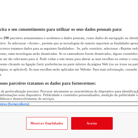
icita o seu consentimento para utilizar os seus dados pessoais para:
sos
298
parceiros armazenamos e acedemos a dados pessoais, como dados de navegação ou identif
itivo. Se selecionar «Aceito», permite que as tecnologias de rastreio suportem as finalidades apr
rceiros tratamos dados para as seguintes finalidades». Se, pelo contrário, selecionar «Rejeitar tud
ento, estas tecnologias serão desativadas. Se os rastreadores forem desativados, alguns conteúdo
 ser tão relevantes para si. Pode voltar a este menu para alterar as suas escolhas ou retirar o con
nto clicando na ligação Gerir preferências na parte inferior da página Web (ou no ícone na part
ágina, se aplicável). As suas escolhas serão aplicadas em Website. Para mais informação, consulte 
e.
ossos parceiros tratamos os dados para fornecermos:
 de geolocalização precisos. Procurar ativamente as características do dispositivo para identifica
 informações num dispositivo. Publicidade e conteúdos personalizados, medição de publicidade e
diência e desenvolvimento de serviços.
eiros (fornecedores)
Mostrar finalidades
Aceito