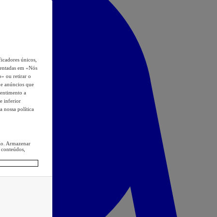
icadores únicos,
esentadas em «Nós
o» ou retirar o
s e anúncios que
sentimento a
e inferior
a nossa política
ção. Armazenar
 conteúdos,