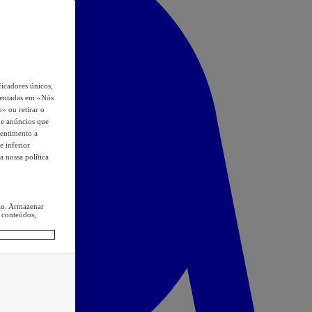
icadores únicos,
esentadas em «Nós
o» ou retirar o
s e anúncios que
sentimento a
e inferior
a nossa política
ção. Armazenar
 conteúdos,