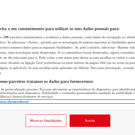
icita o seu consentimento para utilizar os seus dados pessoais para:
sos
298
parceiros armazenamos e acedemos a dados pessoais, como dados de navegação ou identif
itivo. Se selecionar «Aceito», permite que as tecnologias de rastreio suportem as finalidades apr
rceiros tratamos dados para as seguintes finalidades». Se, pelo contrário, selecionar «Rejeitar tud
ento, estas tecnologias serão desativadas. Se os rastreadores forem desativados, alguns conteúdo
 ser tão relevantes para si. Pode voltar a este menu para alterar as suas escolhas ou retirar o con
nto clicando na ligação Gerir preferências na parte inferior da página Web (ou no ícone na part
ágina, se aplicável). As suas escolhas serão aplicadas em Website. Para mais informação, consulte 
e.
ossos parceiros tratamos os dados para fornecermos:
 de geolocalização precisos. Procurar ativamente as características do dispositivo para identifica
 informações num dispositivo. Publicidade e conteúdos personalizados, medição de publicidade e
diência e desenvolvimento de serviços.
eiros (fornecedores)
Mostrar finalidades
Aceito