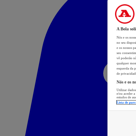
A Bola sol
Nós e os nos
no seu dispos
e os nossos pa
seu consentim
vê poderão não
qualquer mome
esquerda da p
de privacidad
Nós e os n
Utilizar dados
e/ou aceder a
estudos de au
Lista de parc