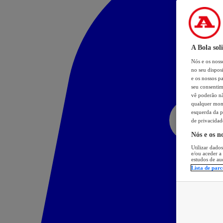
A Bola sol
Nós e os nos
no seu dispos
e os nossos pa
seu consentim
vê poderão não
qualquer mome
esquerda da p
de privacidad
Nós e os n
Utilizar dados
e/ou aceder a
estudos de au
Lista de parc