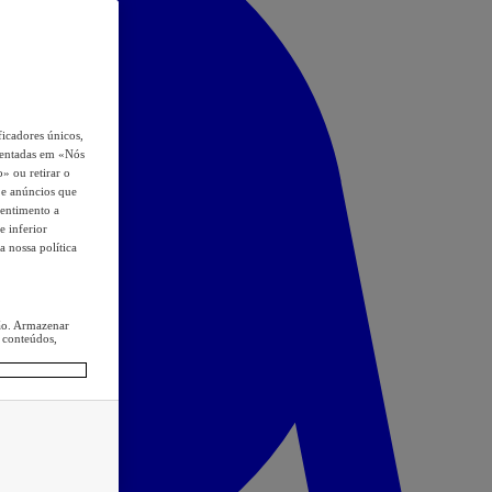
icadores únicos,
esentadas em «Nós
o» ou retirar o
s e anúncios que
sentimento a
e inferior
a nossa política
ção. Armazenar
 conteúdos,