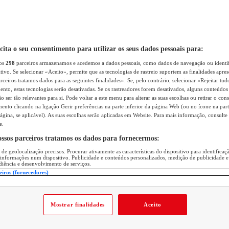
icita o seu consentimento para utilizar os seus dados pessoais para:
sos
298
parceiros armazenamos e acedemos a dados pessoais, como dados de navegação ou identif
itivo. Se selecionar «Aceito», permite que as tecnologias de rastreio suportem as finalidades apr
rceiros tratamos dados para as seguintes finalidades». Se, pelo contrário, selecionar «Rejeitar tud
ento, estas tecnologias serão desativadas. Se os rastreadores forem desativados, alguns conteúdo
 ser tão relevantes para si. Pode voltar a este menu para alterar as suas escolhas ou retirar o con
nto clicando na ligação Gerir preferências na parte inferior da página Web (ou no ícone na part
ágina, se aplicável). As suas escolhas serão aplicadas em Website. Para mais informação, consulte 
e.
ossos parceiros tratamos os dados para fornecermos:
 de geolocalização precisos. Procurar ativamente as características do dispositivo para identifica
 informações num dispositivo. Publicidade e conteúdos personalizados, medição de publicidade e
diência e desenvolvimento de serviços.
eiros (fornecedores)
Mostrar finalidades
Aceito