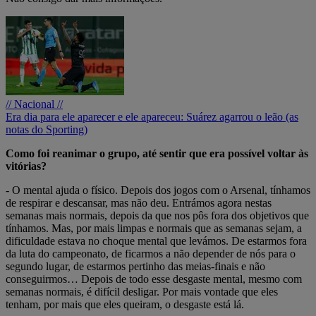
// Nacional //
Era dia para ele aparecer e ele apareceu: Suárez agarrou o leão (as
notas do Sporting)
Como foi reanimar o grupo, até sentir que era possível voltar às
vitórias?
- O mental ajuda o físico. Depois dos jogos com o Arsenal, tínhamos
de respirar e descansar, mas não deu. Entrámos agora nestas
semanas mais normais, depois da que nos pôs fora dos objetivos que
tínhamos. Mas, por mais limpas e normais que as semanas sejam, a
dificuldade estava no choque mental que levámos. De estarmos fora
da luta do campeonato, de ficarmos a não depender de nós para o
segundo lugar, de estarmos pertinho das meias-finais e não
conseguirmos… Depois de todo esse desgaste mental, mesmo com
semanas normais, é difícil desligar. Por mais vontade que eles
tenham, por mais que eles queiram, o desgaste está lá.