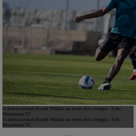
O defesa-central Harold William no treino dos cónegos - Foto:
Moreirense FC
O defesa-central Harold William no treino dos cónegos - Foto:
Moreirense FC