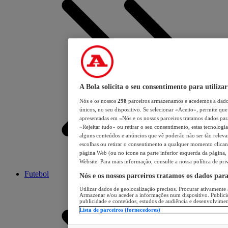
A Bola solicita o seu consentimento para utilizar
Nós e os nossos
298
parceiros armazenamos e acedemos a dados
únicos, no seu dispositivo. Se selecionar «Aceito», permite que 
apresentadas em «Nós e os nossos parceiros tratamos dados para 
«Rejeitar tudo» ou retirar o seu consentimento, estas tecnologia
alguns conteúdos e anúncios que vê poderão não ser tão relevant
escolhas ou retirar o consentimento a qualquer momento clicand
página Web (ou no ícone na parte inferior esquerda da página, s
Website. Para mais informação, consulte a nossa política de pri
Futebol
Nós e os nossos parceiros tratamos os dados par
Utilizar dados de geolocalização precisos. Procurar ativamente a
Armazenar e/ou aceder a informações num dispositivo. Publici
publicidade e conteúdos, estudos de audiência e desenvolvimen
Lista de parceiros (fornecedores)