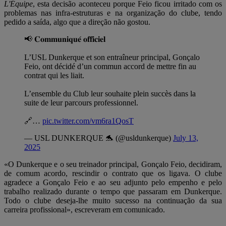
L'Équipe
, esta decisão aconteceu porque Feio ficou irritado com os
problemas nas infra-estruturas e na organização do clube, tendo
pedido a saída, algo que a direção não gostou.
📢 𝐂𝐨𝐦𝐦𝐮𝐧𝐢𝐪𝐮𝐞́ 𝐨𝐟𝐟𝐢𝐜𝐢𝐞𝐥
L’USL Dunkerque et son entraîneur principal, Gonçalo
Feio, ont décidé d’un commun accord de mettre fin au
contrat qui les liait.
L’ensemble du Club leur souhaite plein succès dans la
suite de leur parcours professionnel.
🔗…
pic.twitter.com/vm6ra1QosT
— USL DUNKERQUE 🐬 (@usldunkerque)
July 13,
2025
«O Dunkerque e o seu treinador principal, Gonçalo Feio, decidiram,
de comum acordo, rescindir o contrato que os ligava. O clube
agradece a Gonçalo Feio e ao seu adjunto pelo empenho e pelo
trabalho realizado durante o tempo que passaram em Dunkerque.
Todo o clube deseja-lhe muito sucesso na continuação da sua
carreira profissional», escreveram em comunicado.