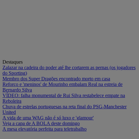
Destaques
Zalazar na cadeira do poder até lhe cortarem as pernas (os jogadores
do Sporting)
Membro dos Super Dragões encontrado morto em casa
Reforço e 'meninos' de Mourinho embalam Real na estreia de
Bernardo Silva
VÍDEO: falha monumental de Rui Silva restabelece empate na
Reboleira
Chuva de estrelas portuguesas na reta final do PSG-Manchester
United
A vida de uma WAG não é só luxo e 'glamour'
Veja a capa de A BOLA deste domingo
A mesa elevatória perfeita para teletrabalho