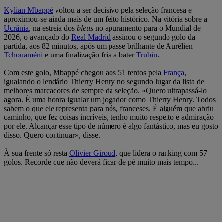
Kylian Mbappé
voltou a ser decisivo pela seleção francesa e
aproximou-se ainda mais de um feito histórico. Na vitória sobre a
Ucrânia
, na estreia dos
bleus
no apuramento para o Mundial de
2026, o avançado do
Real Madrid
assinou o segundo golo da
partida, aos 82 minutos, após um passe brilhante de Aurélien
Tchouaméni
e uma finalização fria a bater
Trubin
.
Com este golo, Mbappé chegou aos 51 tentos pela
França
,
igualando o lendário Thierry Henry no segundo lugar da lista de
melhores marcadores de sempre da seleção. «Quero ultrapassá-lo
agora. É uma honra igualar um jogador como Thierry Henry. Todos
sabem o que ele representa para nós, franceses. É alguém que abriu
caminho, que fez coisas incríveis, tenho muito respeito e admiração
por ele. Alcançar esse tipo de número é algo fantástico, mas eu gosto
disso. Quero continuar», disse.
À sua frente só resta
Olivier Giroud
, que lidera o ranking com 57
golos. Recorde que não deverá ficar de pé muito mais tempo...