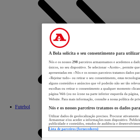
A Bola solicita o seu consentimento para utilizar
Nós e os nossos
298
parceiros armazenamos e acedemos a dados
únicos, no seu dispositivo. Se selecionar «Aceito», permite que 
apresentadas em «Nós e os nossos parceiros tratamos dados para 
«Rejeitar tudo» ou retirar o seu consentimento, estas tecnologia
alguns conteúdos e anúncios que vê poderão não ser tão relevant
escolhas ou retirar o consentimento a qualquer momento clicand
página Web (ou no ícone na parte inferior esquerda da página, s
Website. Para mais informação, consulte a nossa política de pri
Futebol
Nós e os nossos parceiros tratamos os dados par
Utilizar dados de geolocalização precisos. Procurar ativamente a
Armazenar e/ou aceder a informações num dispositivo. Publici
publicidade e conteúdos, estudos de audiência e desenvolvimen
Lista de parceiros (fornecedores)