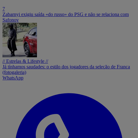
7
Zabarnyi exigiu saída «do russo» do PSG e não se relaciona com
Safonov
// Estrelas & Lifestyle //
Já tínhamos saudades: o estilo dos jogadores da seleção de França
(fotogaleria)
WhatsApp