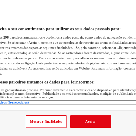
icita o seu consentimento para utilizar os seus dados pessoais para:
sos
298
parceiros armazenamos e acedemos a dados pessoais, como dados de navegação ou identif
itivo. Se selecionar «Aceito», permite que as tecnologias de rastreio suportem as finalidades apr
rceiros tratamos dados para as seguintes finalidades». Se, pelo contrário, selecionar «Rejeitar tud
ento, estas tecnologias serão desativadas. Se os rastreadores forem desativados, alguns conteúdo
 ser tão relevantes para si. Pode voltar a este menu para alterar as suas escolhas ou retirar o con
nto clicando na ligação Gerir preferências na parte inferior da página Web (ou no ícone na part
ágina, se aplicável). As suas escolhas serão aplicadas em Website. Para mais informação, consulte 
e.
ossos parceiros tratamos os dados para fornecermos:
 de geolocalização precisos. Procurar ativamente as características do dispositivo para identifica
 informações num dispositivo. Publicidade e conteúdos personalizados, medição de publicidade e
diência e desenvolvimento de serviços.
eiros (fornecedores)
Mostrar finalidades
Aceito