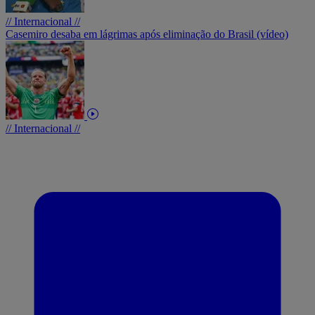
// Internacional //
Casemiro desaba em lágrimas após eliminação do Brasil (vídeo)
// Internacional //