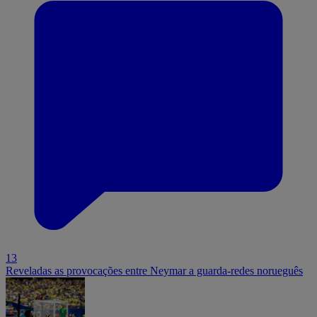
13
Reveladas as provocações entre Neymar a guarda-redes norueguês