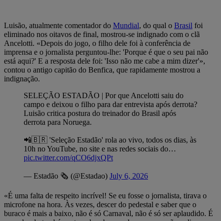
Luisão, atualmente comentador do
Mundial
, do qual o
Brasil
foi
eliminado nos oitavos de final, mostrou-se indignado com o clã
Ancelotti. «Depois do jogo, o filho dele foi à conferência de
imprensa e o jornalista perguntou-lhe: 'Porque é que o seu pai não
está aqui?' E a resposta dele foi: 'Isso não me cabe a mim dizer'»,
contou o antigo capitão do Benfica, que rapidamente mostrou a
indignação.
SELEÇÃO ESTADÃO | Por que Ancelotti saiu do
campo e deixou o filho para dar entrevista após derrota?
Luisão critica postura do treinador do Brasil após
derrota para Noruega.
📲🇧🇷 'Seleção Estadão' rola ao vivo, todos os dias, às
10h no YouTube, no site e nas redes sociais do…
pic.twitter.com/qCO6djxQPt
— Estadão 🗞️ (@Estadao)
July 6, 2026
«É uma falta de respeito incrível! Se eu fosse o jornalista, tirava o
microfone na hora. Às vezes, descer do pedestal e saber que o
buraco é mais a baixo, não é só Carnaval, não é só ser aplaudido. É