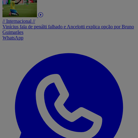
// Internacional //
Vinícius fala de penálti falhado e Ancelotti explica opção por Bruno
Guimarães
WhatsApp