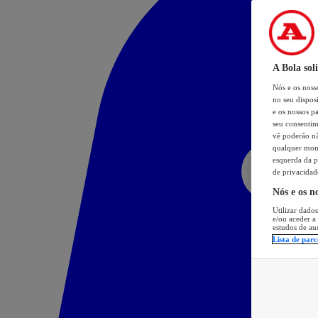
A Bola sol
Nós e os nos
no seu dispos
e os nossos pa
seu consentim
vê poderão não
qualquer mome
esquerda da p
de privacidad
Nós e os n
Utilizar dados
e/ou aceder a
estudos de au
Lista de parc