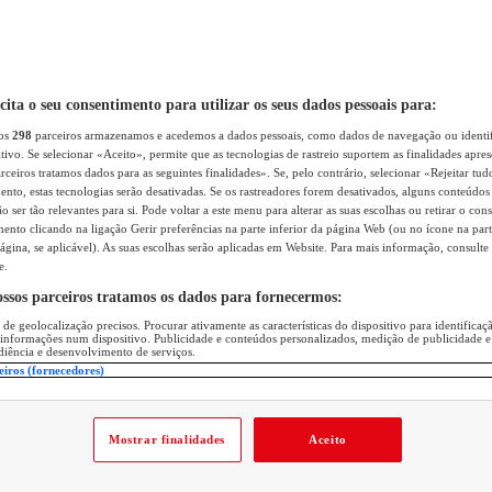
icita o seu consentimento para utilizar os seus dados pessoais para:
sos
298
parceiros armazenamos e acedemos a dados pessoais, como dados de navegação ou identif
itivo. Se selecionar «Aceito», permite que as tecnologias de rastreio suportem as finalidades apr
rceiros tratamos dados para as seguintes finalidades». Se, pelo contrário, selecionar «Rejeitar tud
ento, estas tecnologias serão desativadas. Se os rastreadores forem desativados, alguns conteúdo
 ser tão relevantes para si. Pode voltar a este menu para alterar as suas escolhas ou retirar o con
nto clicando na ligação Gerir preferências na parte inferior da página Web (ou no ícone na part
ágina, se aplicável). As suas escolhas serão aplicadas em Website. Para mais informação, consulte 
e.
ossos parceiros tratamos os dados para fornecermos:
 de geolocalização precisos. Procurar ativamente as características do dispositivo para identifica
 informações num dispositivo. Publicidade e conteúdos personalizados, medição de publicidade e
diência e desenvolvimento de serviços.
eiros (fornecedores)
Mostrar finalidades
Aceito