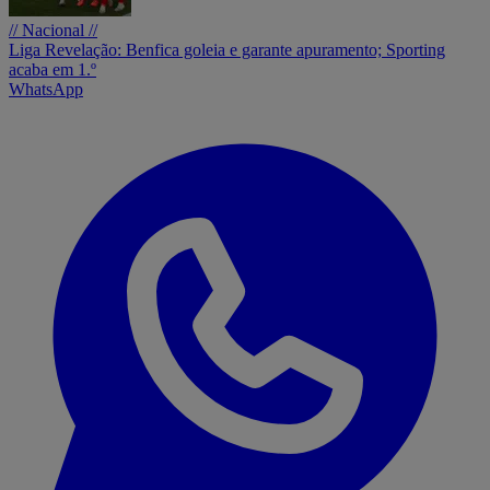
// Nacional //
Liga Revelação: Benfica goleia e garante apuramento; Sporting
acaba em 1.º
WhatsApp