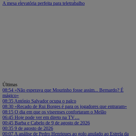
A mesa elevatória perfeita para teletrabalho
Últimas
08:54
«Não esperava que Mourinho fosse assim... Bernardo? É
mágico»
08:35
António Salvador ocupa o palco
08:30
«Recado de Rui Borges é para os jogadores que entraram»
08:15
O dia em que os viseenses confortaram o Melão
06:45
Hoje pode ver em direto na TV…
00:45
Barba e Cabelo de 9 de agosto de 2026
00:35
9 de agosto de 2026
00:07
A análise de Pedro Henriques ao golo anulado ao Estrela da