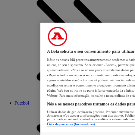
A Bola solicita o seu consentimento para utilizar
Nós e os nossos
298
parceiros armazenamos e acedemos a dados
únicos, no seu dispositivo. Se selecionar «Aceito», permite que 
apresentadas em «Nós e os nossos parceiros tratamos dados para 
«Rejeitar tudo» ou retirar o seu consentimento, estas tecnologia
alguns conteúdos e anúncios que vê poderão não ser tão relevant
escolhas ou retirar o consentimento a qualquer momento clicand
página Web (ou no ícone na parte inferior esquerda da página, s
Website. Para mais informação, consulte a nossa política de pri
Futebol
Nós e os nossos parceiros tratamos os dados par
Utilizar dados de geolocalização precisos. Procurar ativamente a
Armazenar e/ou aceder a informações num dispositivo. Publici
publicidade e conteúdos, estudos de audiência e desenvolvimen
Lista de parceiros (fornecedores)