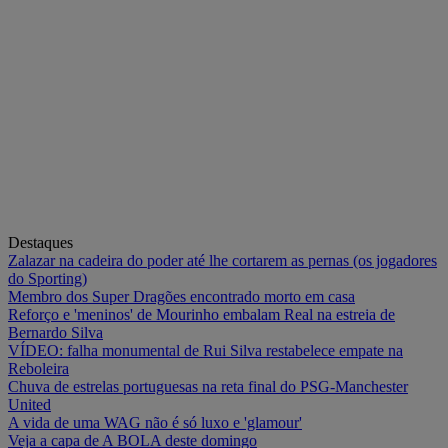
Destaques
Zalazar na cadeira do poder até lhe cortarem as pernas (os jogadores
do Sporting)
Membro dos Super Dragões encontrado morto em casa
Reforço e 'meninos' de Mourinho embalam Real na estreia de
Bernardo Silva
VÍDEO: falha monumental de Rui Silva restabelece empate na
Reboleira
Chuva de estrelas portuguesas na reta final do PSG-Manchester
United
A vida de uma WAG não é só luxo e 'glamour'
Veja a capa de A BOLA deste domingo