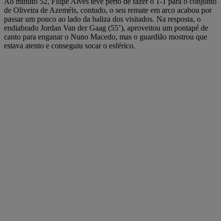
Ao minuto 52, Filipe Alves teve perto de fazer o 1-1 para o conjunto
de Oliveira de Azeméis, contudo, o seu remate em arco acabou por
passar um pouco ao lado da baliza dos visitados. Na resposta, o
endiabrado Jordan Van der Gaag (55’), aproveitou um pontapé de
canto para enganar o Nuno Macedo, mas o guardião mostrou que
estava atento e conseguiu socar o esférico.