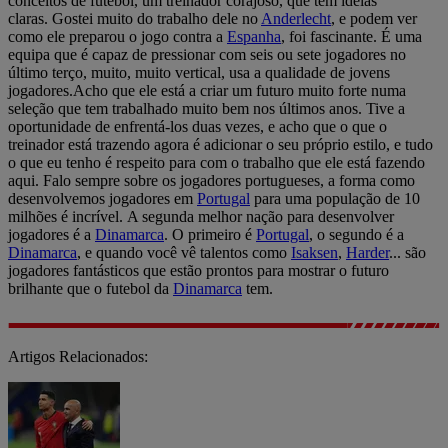
conceitos de futebol, um treinador corajoso, que tem ideias
claras. Gostei muito do trabalho dele no
Anderlecht
, e podem ver
como ele preparou o jogo contra a
Espanha
, foi fascinante. É uma
equipa que é capaz de pressionar com seis ou sete jogadores no
último terço, muito, muito vertical, usa a qualidade de jovens
jogadores.Acho que ele está a criar um futuro muito forte numa
seleção que tem trabalhado muito bem nos últimos anos. Tive a
oportunidade de enfrentá-los duas vezes, e acho que o que o
treinador está trazendo agora é adicionar o seu próprio estilo, e tudo
o que eu tenho é respeito para com o trabalho que ele está fazendo
aqui. Falo sempre sobre os jogadores portugueses, a forma como
desenvolvemos jogadores em
Portugal
para uma população de 10
milhões é incrível. A segunda melhor nação para desenvolver
jogadores é a
Dinamarca
. O primeiro é
Portugal
, o segundo é a
Dinamarca
, e quando você vê talentos como
Isaksen
,
Harder
... são
jogadores fantásticos que estão prontos para mostrar o futuro
brilhante que o futebol da
Dinamarca
tem.
Artigos Relacionados: