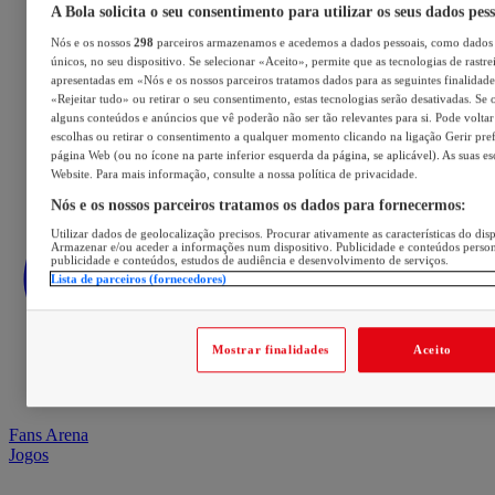
A Bola solicita o seu consentimento para utilizar os seus dados pes
Nós e os nossos
298
parceiros armazenamos e acedemos a dados pessoais, como dados 
únicos, no seu dispositivo. Se selecionar «Aceito», permite que as tecnologias de rastre
apresentadas em «Nós e os nossos parceiros tratamos dados para as seguintes finalidades
«Rejeitar tudo» ou retirar o seu consentimento, estas tecnologias serão desativadas. Se 
alguns conteúdos e anúncios que vê poderão não ser tão relevantes para si. Pode voltar 
escolhas ou retirar o consentimento a qualquer momento clicando na ligação Gerir prefe
página Web (ou no ícone na parte inferior esquerda da página, se aplicável). As suas e
Website. Para mais informação, consulte a nossa política de privacidade.
Nós e os nossos parceiros tratamos os dados para fornecermos:
Utilizar dados de geolocalização precisos. Procurar ativamente as características do disp
Armazenar e/ou aceder a informações num dispositivo. Publicidade e conteúdos perso
publicidade e conteúdos, estudos de audiência e desenvolvimento de serviços.
Lista de parceiros (fornecedores)
Mostrar finalidades
Aceito
Fans Arena
Jogos