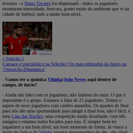
tivemos - o
Nuno Tavares
foi dispensado - todos os jogadores
mostraram intensidade, frescura, gostei muito do ambiente que vi na
cidade de futebol, tudo a muito bom nível.
// Seleção //
Cansaço é psicológico na Seleção? Os mais utilizados da época na
‘Operação-Dinamarca’
- Vamos ter a química
Vitinha
/
João Neves
aqui dentro de
campo, de início?
- Ainda não falei com os jogadores, não falámos do onze. O que é
importante é o grupo. Estamos a falar de 25 jogadores. Temos o
aspeto de nove jogadores com cartões amarelos. Os quartos de final
para nós são uma oportunidade para atingir a final four, não é fácil, é
uma
Liga das Nações
, uma competição muito desafiante, com três
estágios e estamos todos focados para isso. É sempre bom ter
jogadores a um bom nível, um bom momento de forma. Já vimos a
dupla do João e do
Vitinha
mostrar desempenhos de alto, alto nível