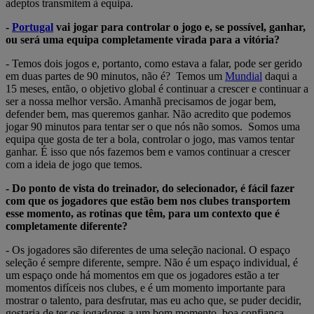
adeptos transmitem à equipa.
-
Portugal
vai jogar para controlar o jogo e, se possível, ganhar,
ou será uma equipa completamente virada para a vitória?
- Temos dois jogos e, portanto, como estava a falar, pode ser gerido
em duas partes de 90 minutos, não é? Temos um
Mundial
daqui a
15 meses, então, o objetivo global é continuar a crescer e continuar a
ser a nossa melhor versão. Amanhã precisamos de jogar bem,
defender bem, mas queremos ganhar. Não acredito que podemos
jogar 90 minutos para tentar ser o que nós não somos. Somos uma
equipa que gosta de ter a bola, controlar o jogo, mas vamos tentar
ganhar. É isso que nós fazemos bem e vamos continuar a crescer
com a ideia de jogo que temos.
- Do ponto de vista do treinador, do selecionador, é fácil fazer
com que os jogadores que estão bem nos clubes transportem
esse momento, as rotinas que têm, para um contexto que é
completamente diferente?
- Os jogadores são diferentes de uma seleção nacional. O espaço
seleção é sempre diferente, sempre. Não é um espaço individual, é
um espaço onde há momentos em que os jogadores estão a ter
momentos difíceis nos clubes, e é um momento importante para
mostrar o talento, para desfrutar, mas eu acho que, se puder decidir,
gostaria de ter os jogadores a um bom momento, boa confiança,