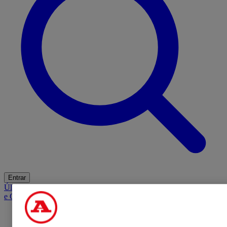
Entrar
Últimas
Mercado
Opinião
iGaming Hub
A BOLA SUGERE
Barba
e Cabelo