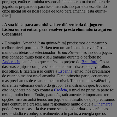
por jogo, então é a minha responsabilidade ter o maior número de
jogadores preparados para isso, mas não faz parte da escolha do
onze inicial ou da nossa ideia de jogo para amanhã [esta quinta-
feira].
- A sua ideia para amanhã vai ser diferente da do jogo em
Lisboa ou vai entrar para resolver já esta eliminatória aqui em
Copenhaga.
- É simples. Amanhã [esta quinta-feira] precisamos de mostrar o
melhor nível, porque o Parken tem um ambiente incrível. Gosto
muito das ideias do selecionador [
Brian Riemer
], só fez dois jogos,
mas conheço muito bem o seu trabalho durante o período no
Anderlecht
também o que ele fez no projeto do
Brentford
. Gosta
das suas equipas com pressão alta, de tomar riscos, de jogar olhos
nos olhos. E fizeram isso contra a
Espanha
, então, nós precisamos
de estar ao melhor nível amanhã. E é a primeira parte, certamente,
mas precisamos de estar ao melhor nível. Temos muitas valências,
diferentes valências dentro do grupo. Já mostramos que, trocando
oito jogadores no jogo contra a
Croácia
, o nível na primeira parte foi
muito, muito bom. Então, para nós, taticamente, é importante ter
opções, mas amanhã temos um jogo e um desafio de que precisamos
para continuar a crescer, mas respeitamos muito o que a
Dinamarca
pode fazer em casa. Já tive como selecionador duas experiências
neste estádio e conheço, realmente, o impacto, a energia que os