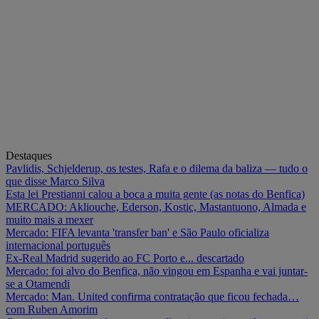
Destaques
Pavlidis, Schjelderup, os testes, Rafa e o dilema da baliza — tudo o
que disse Marco Silva
Esta lei Prestianni calou a boca a muita gente (as notas do Benfica)
MERCADO: Akliouche, Ederson, Kostic, Mastantuono, Almada e
muito mais a mexer
Mercado: FIFA levanta 'transfer ban' e São Paulo oficializa
internacional português
Ex-Real Madrid sugerido ao FC Porto e... descartado
Mercado: foi alvo do Benfica, não vingou em Espanha e vai juntar-
se a Otamendi
Mercado: Man. United confirma contratação que ficou fechada…
com Ruben Amorim