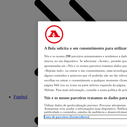
A Bola solicita o seu consentimento para utilizar
Nós e os nossos
298
parceiros armazenamos e acedemos a dados
únicos, no seu dispositivo. Se selecionar «Aceito», permite que 
apresentadas em «Nós e os nossos parceiros tratamos dados para 
«Rejeitar tudo» ou retirar o seu consentimento, estas tecnologia
alguns conteúdos e anúncios que vê poderão não ser tão relevant
escolhas ou retirar o consentimento a qualquer momento clicand
página Web (ou no ícone na parte inferior esquerda da página, s
Website. Para mais informação, consulte a nossa política de pri
Futebol
Nós e os nossos parceiros tratamos os dados par
Utilizar dados de geolocalização precisos. Procurar ativamente a
Armazenar e/ou aceder a informações num dispositivo. Publici
publicidade e conteúdos, estudos de audiência e desenvolvimen
Lista de parceiros (fornecedores)