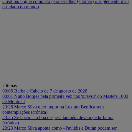
Creatina: o guia completo para escolher (e tomar) o suplemento mais
estudado do mundo
Últimas
00:05
Barba e Cabelo de 7 de agosto de 2026
00:01
Nuno Borges pela primeira vez nos 'oitavos' do Masters 1000
de Montreal
23:26
Marco Silva quer impor na Luz um Benfica sem
contemplações (crónica)
23:25
Se fazem tão boa despesa também devem pedir fatura
(crónica)
23:23
Marco Silva aponta como «Pavlidis e Durán podem ser