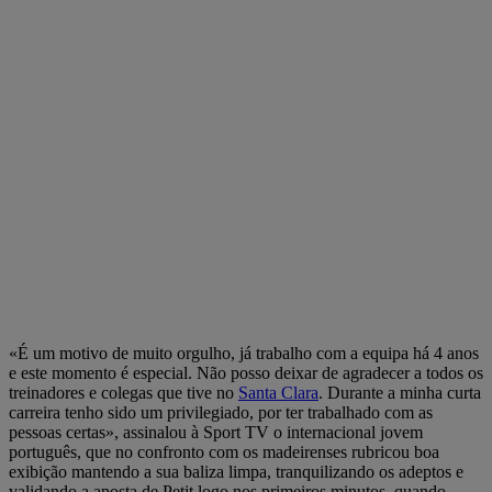
«É um motivo de muito orgulho, já trabalho com a equipa há 4 anos
e este momento é especial. Não posso deixar de agradecer a todos os
treinadores e colegas que tive no
Santa Clara
. Durante a minha curta
carreira tenho sido um privilegiado, por ter trabalhado com as
pessoas certas», assinalou à Sport TV o internacional jovem
português, que no confronto com os madeirenses rubricou boa
exibição mantendo a sua baliza limpa, tranquilizando os adeptos e
validando a aposta de Petit logo nos primeiros minutos, quando