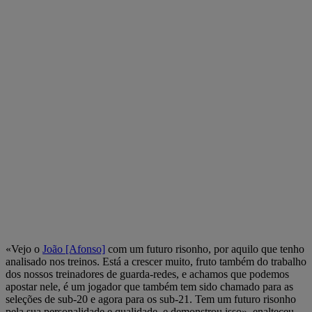
«Vejo o
João [Afonso]
com um futuro risonho, por aquilo que tenho
analisado nos treinos. Está a crescer muito, fruto também do trabalho
dos nossos treinadores de guarda-redes, e achamos que podemos
apostar nele, é um jogador que também tem sido chamado para as
seleções de sub-20 e agora para os sub-21. Tem um futuro risonho
pela sua personalidade e qualidade, e demonstrou isso», enalteceu