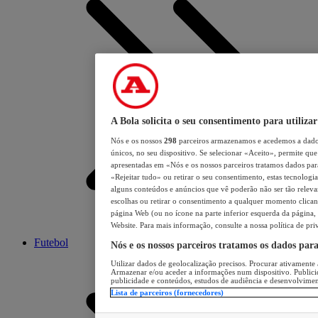
A Bola solicita o seu consentimento para utilizar
Nós e os nossos
298
parceiros armazenamos e acedemos a dados
únicos, no seu dispositivo. Se selecionar «Aceito», permite que 
apresentadas em «Nós e os nossos parceiros tratamos dados para 
«Rejeitar tudo» ou retirar o seu consentimento, estas tecnologia
alguns conteúdos e anúncios que vê poderão não ser tão relevant
escolhas ou retirar o consentimento a qualquer momento clicand
página Web (ou no ícone na parte inferior esquerda da página, s
Website. Para mais informação, consulte a nossa política de pri
Futebol
Nós e os nossos parceiros tratamos os dados par
Utilizar dados de geolocalização precisos. Procurar ativamente a
Armazenar e/ou aceder a informações num dispositivo. Publici
publicidade e conteúdos, estudos de audiência e desenvolvimen
Lista de parceiros (fornecedores)