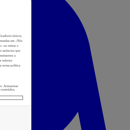
icadores únicos,
esentadas em «Nós
o» ou retirar o
s e anúncios que
sentimento a
e inferior
a nossa política
ção. Armazenar
 conteúdos,