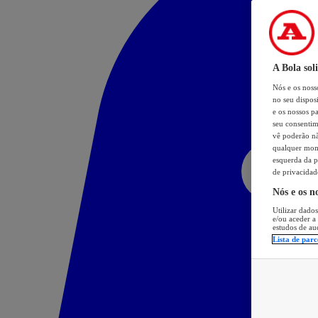
A Bola sol
Nós e os nos
no seu dispos
e os nossos pa
seu consentim
vê poderão não
qualquer mome
esquerda da p
de privacidad
Nós e os n
Utilizar dados
e/ou aceder a
estudos de au
Lista de parc