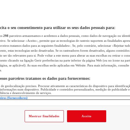
icita o seu consentimento para utilizar os seus dados pessoais para:
sos
298
parceiros armazenamos e acedemos a dados pessoais, como dados de navegação ou identif
itivo. Se selecionar «Aceito», permite que as tecnologias de rastreio suportem as finalidades apr
rceiros tratamos dados para as seguintes finalidades». Se, pelo contrário, selecionar «Rejeitar tud
ento, estas tecnologias serão desativadas. Se os rastreadores forem desativados, alguns conteúdo
 ser tão relevantes para si. Pode voltar a este menu para alterar as suas escolhas ou retirar o con
nto clicando na ligação Gerir preferências na parte inferior da página Web (ou no ícone na part
ágina, se aplicável). As suas escolhas serão aplicadas em Website. Para mais informação, consulte 
e.
ossos parceiros tratamos os dados para fornecermos:
 de geolocalização precisos. Procurar ativamente as características do dispositivo para identifica
 informações num dispositivo. Publicidade e conteúdos personalizados, medição de publicidade e
diência e desenvolvimento de serviços.
eiros (fornecedores)
Mostrar finalidades
Aceito