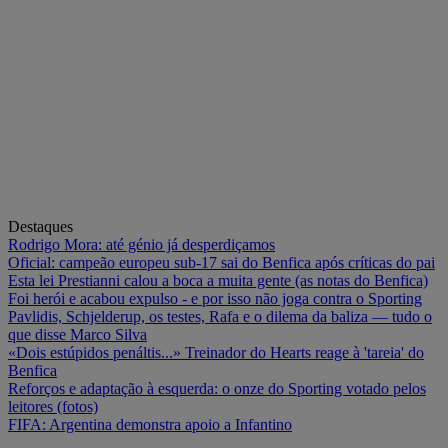
Destaques
Rodrigo Mora: até génio já desperdiçamos
Oficial: campeão europeu sub-17 sai do Benfica após críticas do pai
Esta lei Prestianni calou a boca a muita gente (as notas do Benfica)
Foi herói e acabou expulso - e por isso não joga contra o Sporting
Pavlidis, Schjelderup, os testes, Rafa e o dilema da baliza — tudo o
que disse Marco Silva
«Dois estúpidos penáltis...» Treinador do Hearts reage à 'tareia' do
Benfica
Reforços e adaptação à esquerda: o onze do Sporting votado pelos
leitores (fotos)
FIFA: Argentina demonstra apoio a Infantino