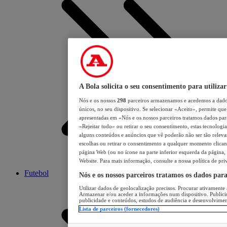
A Bola solicita o seu consentimento para utilizar
Nós e os nossos
298
parceiros armazenamos e acedemos a dados
únicos, no seu dispositivo. Se selecionar «Aceito», permite que 
apresentadas em «Nós e os nossos parceiros tratamos dados para 
«Rejeitar tudo» ou retirar o seu consentimento, estas tecnologia
alguns conteúdos e anúncios que vê poderão não ser tão relevant
escolhas ou retirar o consentimento a qualquer momento clicand
página Web (ou no ícone na parte inferior esquerda da página, s
Website. Para mais informação, consulte a nossa política de pri
Futebol
Nós e os nossos parceiros tratamos os dados par
Utilizar dados de geolocalização precisos. Procurar ativamente a
Armazenar e/ou aceder a informações num dispositivo. Publici
publicidade e conteúdos, estudos de audiência e desenvolvimen
Lista de parceiros (fornecedores)