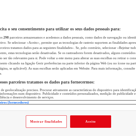
icita o seu consentimento para utilizar os seus dados pessoais para:
sos
298
parceiros armazenamos e acedemos a dados pessoais, como dados de navegação ou identif
itivo. Se selecionar «Aceito», permite que as tecnologias de rastreio suportem as finalidades apr
rceiros tratamos dados para as seguintes finalidades». Se, pelo contrário, selecionar «Rejeitar tud
ento, estas tecnologias serão desativadas. Se os rastreadores forem desativados, alguns conteúdo
 ser tão relevantes para si. Pode voltar a este menu para alterar as suas escolhas ou retirar o con
nto clicando na ligação Gerir preferências na parte inferior da página Web (ou no ícone na part
ágina, se aplicável). As suas escolhas serão aplicadas em Website. Para mais informação, consulte 
e.
ossos parceiros tratamos os dados para fornecermos:
 de geolocalização precisos. Procurar ativamente as características do dispositivo para identifica
 informações num dispositivo. Publicidade e conteúdos personalizados, medição de publicidade e
diência e desenvolvimento de serviços.
eiros (fornecedores)
Mostrar finalidades
Aceito