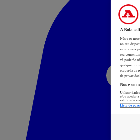
A Bola sol
Nós e os nos
no seu dispos
e os nossos pa
seu consentim
vê poderão não
qualquer mome
esquerda da p
de privacidad
Nós e os n
Utilizar dados
e/ou aceder a
estudos de au
Lista de parc