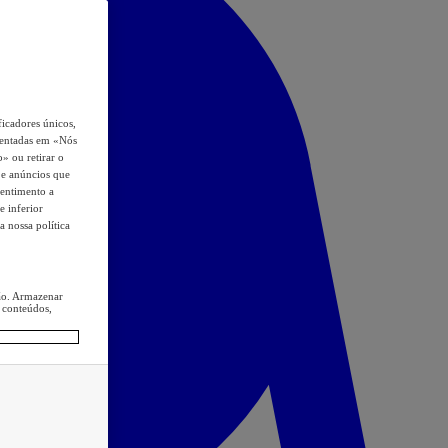
icadores únicos,
esentadas em «Nós
o» ou retirar o
s e anúncios que
sentimento a
e inferior
a nossa política
ção. Armazenar
 conteúdos,