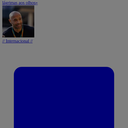
lágrimas aos olhos»
// Internacional //