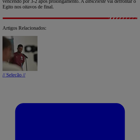
vencendo por 3-2 após prolongamento. A
albiceleste
vai defrontar o
Egito nos oitavos de final.
Artigos Relacionados:
// Seleção //