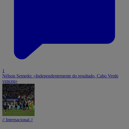
1
Nélson Semedo: «Independentemente do resultado, Cabo Verde
venceu»
// Internacional //