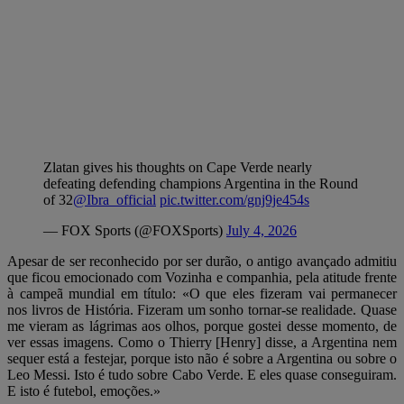
Zlatan gives his thoughts on Cape Verde nearly
defeating defending champions Argentina in the Round
of 32
@Ibra_official
pic.twitter.com/gnj9je454s
— FOX Sports (@FOXSports)
July 4, 2026
Apesar de ser reconhecido por ser durão, o antigo avançado admitiu
que ficou emocionado com Vozinha e companhia, pela atitude frente
à campeã mundial em título: «O que eles fizeram vai permanecer
nos livros de História. Fizeram um sonho tornar-se realidade. Quase
me vieram as lágrimas aos olhos, porque gostei desse momento, de
ver essas imagens. Como o Thierry [Henry] disse, a Argentina nem
sequer está a festejar, porque isto não é sobre a Argentina ou sobre o
Leo Messi. Isto é tudo sobre Cabo Verde. E eles quase conseguiram.
E isto é futebol, emoções.»