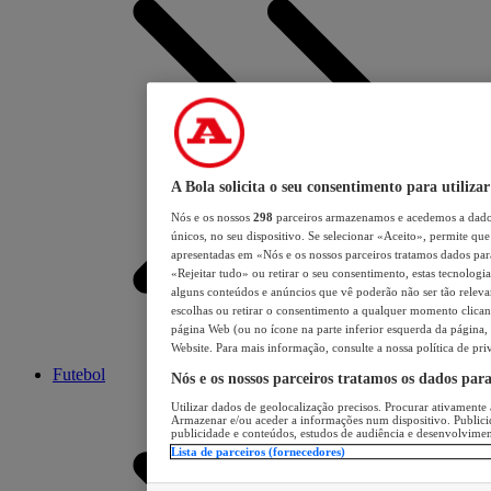
A Bola solicita o seu consentimento para utilizar
Nós e os nossos
298
parceiros armazenamos e acedemos a dados
únicos, no seu dispositivo. Se selecionar «Aceito», permite que 
apresentadas em «Nós e os nossos parceiros tratamos dados para 
«Rejeitar tudo» ou retirar o seu consentimento, estas tecnologia
alguns conteúdos e anúncios que vê poderão não ser tão relevant
escolhas ou retirar o consentimento a qualquer momento clicand
página Web (ou no ícone na parte inferior esquerda da página, s
Website. Para mais informação, consulte a nossa política de pri
Futebol
Nós e os nossos parceiros tratamos os dados par
Utilizar dados de geolocalização precisos. Procurar ativamente a
Armazenar e/ou aceder a informações num dispositivo. Publici
publicidade e conteúdos, estudos de audiência e desenvolvimen
Lista de parceiros (fornecedores)