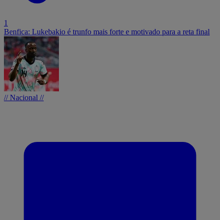
1
Benfica: Lukebakio é trunfo mais forte e motivado para a reta final
// Nacional //