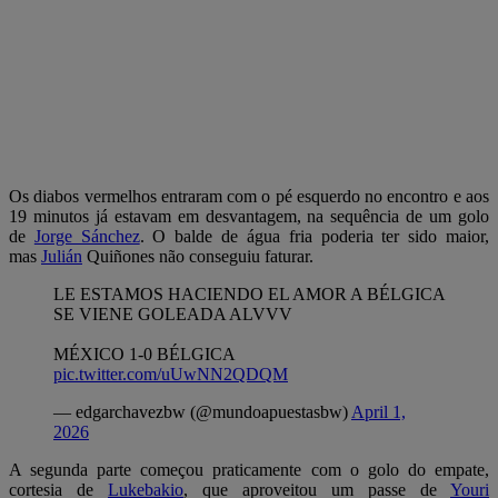
Os diabos vermelhos entraram com o pé esquerdo no encontro e aos
19 minutos já estavam em desvantagem, na sequência de um golo
de
Jorge Sánchez
. O balde de água fria poderia ter sido maior,
mas
Julián
Quiñones não conseguiu faturar.
LE ESTAMOS HACIENDO EL AMOR A BÉLGICA
SE VIENE GOLEADA ALVVV
MÉXICO 1-0 BÉLGICA
pic.twitter.com/uUwNN2QDQM
— edgarchavezbw (@mundoapuestasbw)
April 1,
2026
A segunda parte começou praticamente com o golo do empate,
cortesia de
Lukebakio
, que aproveitou um passe de
Youri