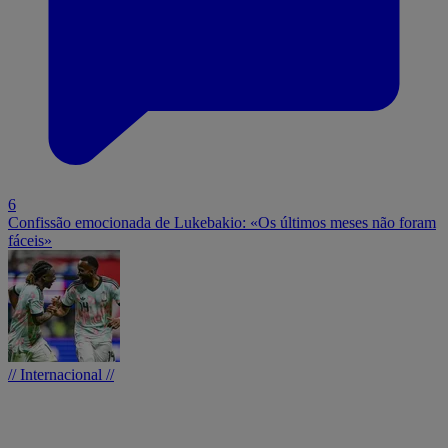
6
Confissão emocionada de Lukebakio: «Os últimos meses não foram
fáceis»
// Internacional //