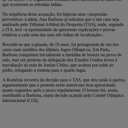
que ocorreram as referidas falhas.
Na sequência desta acusação, foi imposta uma «suspensão
preventiva» à atleta. Ana Barbosu já solicitou que o seu caso seja
analisado pelo Tribunal Arbitral do Desporto (TAS), onde, segundo
a ITA, terá «a oportunidade de apresentar explicações e provas
relativas a cada uma das suas três falhas de localização».
Recorde-se que a ginasta, de 19 anos, foi protagonista de um dos
casos mais insólitos dos últimos Jogos Olímpicos. Em Paris,
Barbosu conquistou inicialmente a medalha de bronze na prova de
solo, mas um protesto da delegação dos Estados Unidos levou à
reavaliação da nota de Jordan Chiles, que acabou por subir ao
pódio, relegando a romena para o quarto lugar.
A Roménia recorreu da decisão para o TAS, que deu razão à queixa,
argumentando que o protesto norte-americano fora apresentado
quatro segundos após o prazo regulamentar. O bronze foi, assim,
reatribuído a Barbosu, numa decisão acatada pelo Comité Olímpico
Internacional (COI).