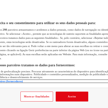
icita o seu consentimento para utilizar os seus dados pessoais para:
sos
298
parceiros armazenamos e acedemos a dados pessoais, como dados de navegação ou identif
itivo. Se selecionar «Aceito», permite que as tecnologias de rastreio suportem as finalidades apr
rceiros tratamos dados para as seguintes finalidades». Se, pelo contrário, selecionar «Rejeitar tud
ento, estas tecnologias serão desativadas. Se os rastreadores forem desativados, alguns conteúdo
 ser tão relevantes para si. Pode voltar a este menu para alterar as suas escolhas ou retirar o con
nto clicando na ligação Gerir preferências na parte inferior da página Web (ou no ícone na part
ágina, se aplicável). As suas escolhas serão aplicadas em Website. Para mais informação, consulte 
e.
ossos parceiros tratamos os dados para fornecermos:
 de geolocalização precisos. Procurar ativamente as características do dispositivo para identifica
 informações num dispositivo. Publicidade e conteúdos personalizados, medição de publicidade e
diência e desenvolvimento de serviços.
eiros (fornecedores)
Mostrar finalidades
Aceito