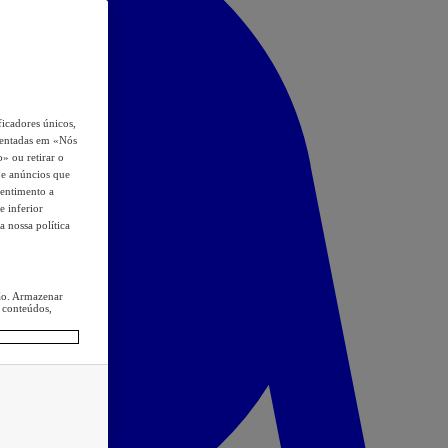
icadores únicos,
esentadas em «Nós
o» ou retirar o
s e anúncios que
sentimento a
e inferior
a nossa política
ção. Armazenar
 conteúdos,