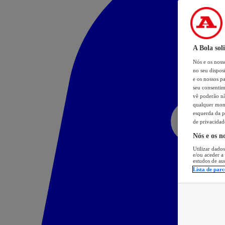
A Bola sol
Nós e os nos
no seu dispos
e os nossos pa
seu consentim
vê poderão não
qualquer mome
esquerda da p
de privacidad
Nós e os n
Utilizar dados
e/ou aceder a
estudos de au
Lista de parc