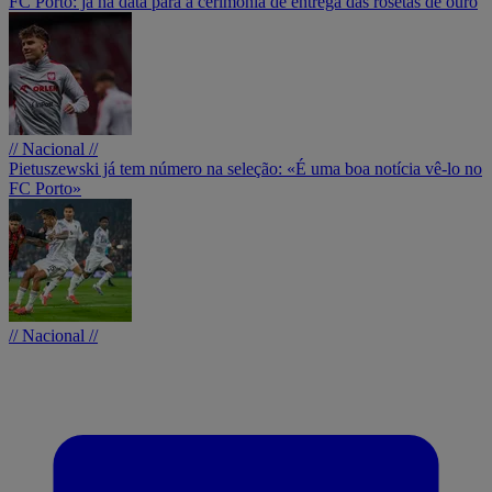
FC Porto: já há data para a cerimónia de entrega das rosetas de ouro
// Nacional //
Pietuszewski já tem número na seleção: «É uma boa notícia vê-lo no
FC Porto»
// Nacional //