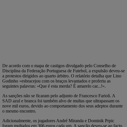
De acordo com o mapa de castigos divulgado pelo Conselho de
Disciplina da Federação Portuguesa de Futebol, a expulsão deveu-se
a protestos dirigidos ao quarto árbitro. O relatório detalha que Lino
Godinho «esbracejou com os braços levantados e proferiu as
seguintes palavras: «Que é esta merda? É amarelo car...!».
As sanções não se ficaram pelo adjunto de Francesco Farioli. A
SAD azul e branca foi também alvo de multas que ultrapassam os
nove mil euros, devido ao comportamento dos seus adeptos durante
o mesmo encontro.
Adicionalmente, os jogadores André Miranda e Dominik Prpic
foram multados em 306 euros cada um. A sanção deveu-se ao facto